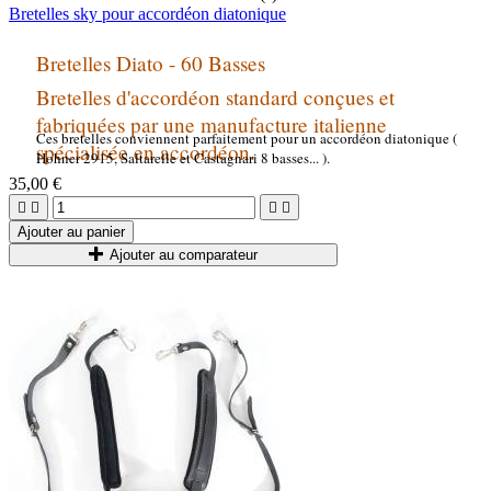
Bretelles sky pour accordéon diatonique
Bretelles Diato - 60 Basses
Bretelles d'accordéon standard conçues et
fabriquées par une manufacture italienne
Ces bretelles conviennent parfaitement pour un accordéon diatonique (
spécialisée en accordéon.
Hohner 2915, Saltarelle et Castagnari 8 basses... ).
35,00 €




Ajouter au panier
Ajouter au comparateur