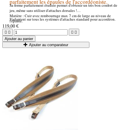
parfaitement les épaules de l'accordéoniste.
Sa forme parfaitement étudiée permet d'obtenir un très bon confort de
jeu, même sans utiliser d'attaches dorsales !
Matière : Cuir avec rembourrage max 7 cm de large au niveau de
S'adaptent sur tous les systèmes d'attaches standard pour accordéon.
l'épaule.
119,00 €




Ajouter au panier
Ajouter au comparateur