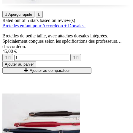

Aperçu rapide

Rated
out of 5 stars based on
review(s)
Bretelles enfant pour Accordéon + Dorsales.
Bretelles de petite taille, avec attaches dorsales intégrées.
Spécialement conçues selon les spécifications des professeurs
d'accordéon.
45,00 €
Ces bretelles permettent une bonne tenue des petits instruments pour
les enfants entre 4 et 9 ans.




Leurs dimensions adaptées aux enfants apportent un confort
Ajouter au panier
maximum pour les petits musiciens.
Ajouter au comparateur