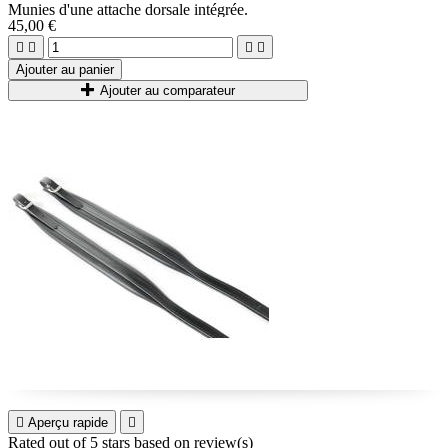
Munies d'une attache dorsale intégrée.
45,00 €
Grande amplitude de réglage.
Ces spécifications font que ce modèle est souvent utilisé en école de




musique, pour des instruments de location ou de prêt.
Ajouter au panier
Les Bretelles plus haut de gamme en cuir et velours restent
Ajouter au comparateur
cependant d'un confort supérieur.

Aperçu rapide

Rated
out of 5 stars based on
review(s)