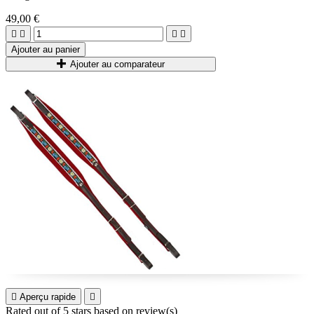
49,00 €




Ajouter au panier
Ajouter au comparateur

Aperçu rapide

Rated
out of 5 stars based on
review(s)