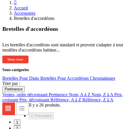

Accueil
Accessoires
Bretelles d'accordéons
Bretelles d'accordéons
Les bretelles d'accordéons sont standard et peuvent s'adapter à tout
modèles d'accordéons habitue...
Show more
Sous-catégories
Bretelles Pour Diato
Bretelles Pour Accordéons Chromatiques
Trier par :
Pertinence
Ventes, ordre décroissant
Pertinence
Nom, A à Z
Nom, Z à A
Prix,
croissant
Prix, décroissant
Référence, A à Z
Référence, Z à A
Il y a 26 produits.

Précédent
1
2