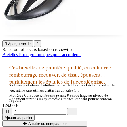

Aperçu rapide

Rated
out of 5 stars based on
review(s)
Bretelles Pro ergonomiques pour accordéon
Ces bretelles de première qualité, en cuir avec
rembourrage recouvert de tissu, épousent
parfaitement les épaules de l'accordéoniste.
Sa forme parfaitement étudiée permet d'obtenir un très bon confort de
jeu, même sans utiliser d'attaches dorsales !
Matière : Cuir avec rembourrage max 9 cm de large au niveau de
S'adaptent sur tous les systèmes d'attaches standard pour accordéon.
l'épaule.
129,00 €




Ajouter au panier
Ajouter au comparateur