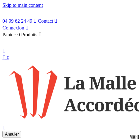
Skip to main content
04 99 62 24 49

Contact

Connexion

Panier:
0 Produits

Français


0
search

Annuler
MAR