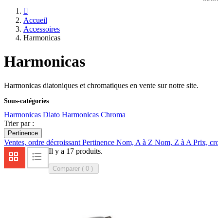

Accueil
Accessoires
Harmonicas
Harmonicas
Harmonicas diatoniques et chromatiques en vente sur notre site.
Sous-catégories
Harmonicas Diato
Harmonicas Chroma
Trier par :
Pertinence
Ventes, ordre décroissant
Pertinence
Nom, A à Z
Nom, Z à A
Prix, cr
Il y a 17 produits.
Comparer (
0