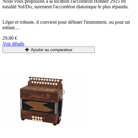
Nous vous proposons à la location l'accordéon
Hohner 2915 en
tonalité Sol/Do, surement l'accordéon diatonique le plus répandu.
Léger et robuste, il convient pour débuter l'instrument, ou pour un
enfant.
29,00 €
Accordéons accordés et entretenus régulièrement.
Voir détails
Livré avec bretelles et housse.
Ajouter au comparateur