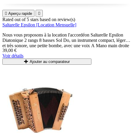

Aperçu rapide

Rated
out of 5 stars based on
review(s)
Saltarelle Epsilon [Location Mensuelle]
Nous vous proposons à la location l'accordéon Saltarelle Epsilon
Diatonique 2 rangs 8 basses Sol Do, un instrument compact, léger,
et très sonore, une petite bombe, avec une voix A Mano main droite
39,00 €
qui lui confère une sonorité unique.
Voir détails
Accordéons accordés et entretenus régulièrement.
Ajouter au comparateur
Livrés avec bretelles et housse.