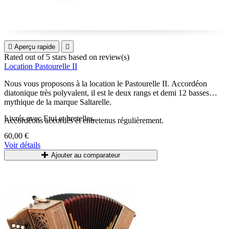

Aperçu rapide

Rated
out of 5 stars based on
review(s)
Location Pastourelle II
Nous vous proposons à la location le Pastourelle II. Accordéon
diatonique très polyvalent, il est le deux rangs et demi 12 basses
mythique de la marque Saltarelle.
Livrés avec Etui et bretelles.
Accordéons accordés et entretenus régulièrement.
60,00 €
Voir détails
Ajouter au comparateur