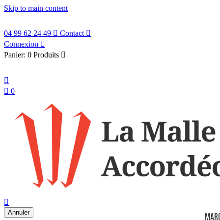
Skip to main content
04 99 62 24 49

Contact

Connexion

Panier:
0 Produits

Français


0
search

Annuler
MAR