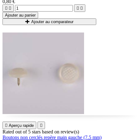
0,80 €




Ajouter au panier
Ajouter au comparateur

Aperçu rapide

Rated
out of 5 stars based on
review(s)
Boutons non cerclés repère main gauche (7.5 mm)