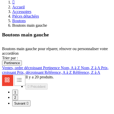

Accueil
Accessoires
Pièces détachées
Boutons
Boutons main gauche
Boutons main gauche
Boutons main gauche pour réparer, rénover ou personnaliser votre
accordéon
Trier par :
Pertinence
Ventes, ordre décroissant
Pertinence
Nom, A à Z
Nom, Z à A
Prix,
croissant
Prix, décroissant
Référence, A à Z
Référence, Z à A
Il y a 20 produits.

Précédent
1
2
Suivant
