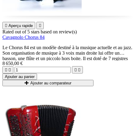

Aperçu rapide

Rated
out of 5 stars based on
review(s)
Cavagnolo Chorus 84
Le Chorus 84 est un modèle destiné à la musique actuelle et au jazz.
Son organisation de musique à 3 voix main droite lui offre un
basson, une flûte et un piccolo hors boite. Il est doté de 7 registres
8 650,00 €
main droite, ce qui le rend extrêmement polyvalent.




Ajouter au panier
Ajouter au comparateur