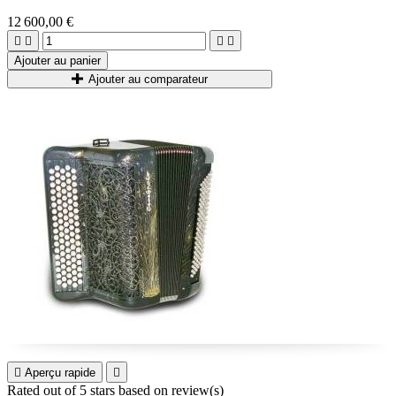
12 600,00 €




Ajouter au panier
Ajouter au comparateur

Aperçu rapide

Rated
out of 5 stars based on
review(s)