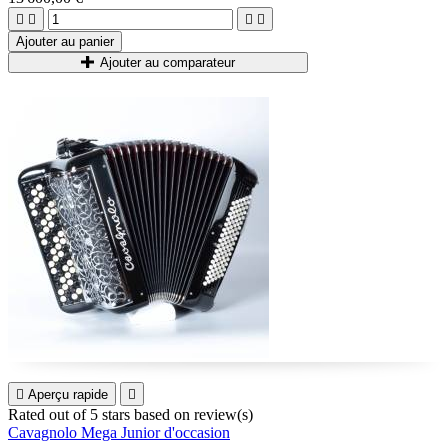




Ajouter au panier
Ajouter au comparateur

Aperçu rapide

Rated
out of 5 stars based on
review(s)
Cavagnolo Mega Junior d'occasion