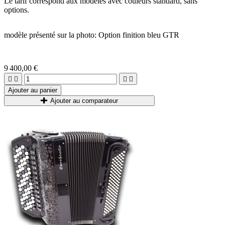
Le tarif correspond aux modèles avec couleurs standard, sans
options.
modèle présenté sur la photo: Option finition bleu GTR
9 400,00 €




Ajouter au panier
Ajouter au comparateur