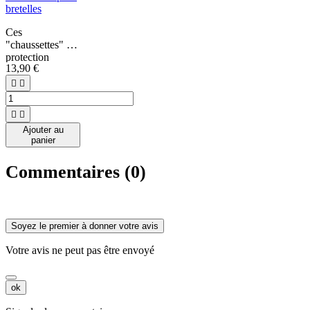
bretelles
Ces
"chaussettes" de
protection
13,90 €
permettent de
couvrir les 6


parties
métalliques de


vos bretelles,
Ajouter au
afin d'éviter de
panier
rayer votre
instrument.
Commentaires (0)
Vendu par lot de
6.
Soyez le premier à donner votre avis
Votre avis ne peut pas être envoyé
ok