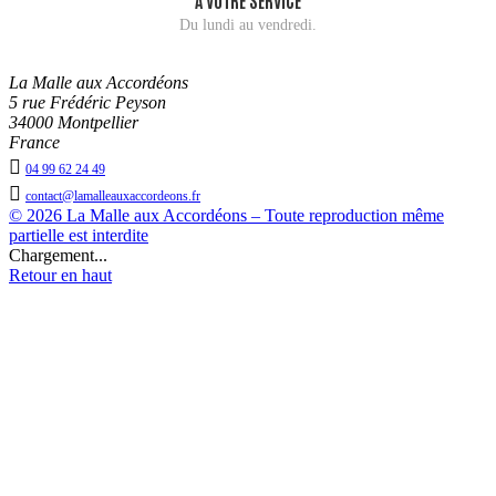
À VOTRE SERVICE
Du lundi au vendredi.
La Malle aux Accordéons
5 rue Frédéric Peyson
34000 Montpellier
France

04 99 62 24 49

contact@lamalleauxaccordeons.fr
© 2026 La Malle aux Accordéons – Toute reproduction même
partielle est interdite
Chargement...
Retour en haut