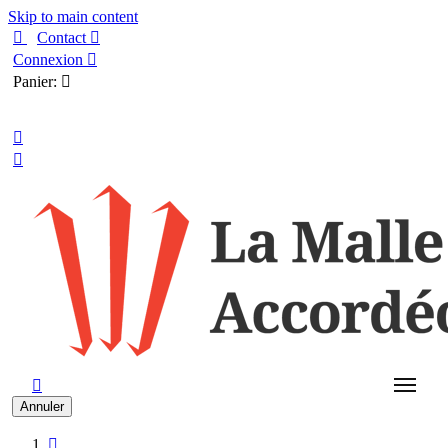
Skip to main content

Contact

Connexion

Panier:

Français



Annuler
