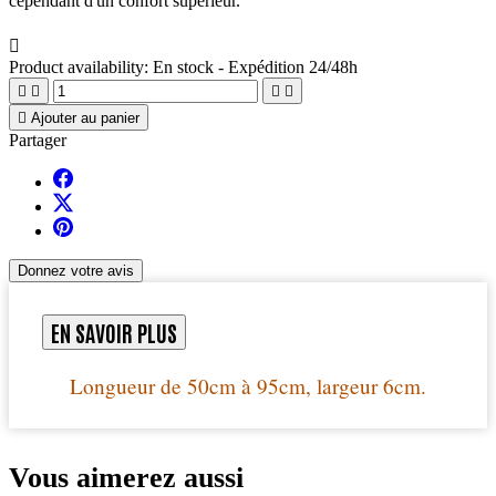
cependant d'un confort supérieur.

Product availability:
En stock - Expédition 24/48h





Ajouter au panier
Partager
Donnez votre avis
EN SAVOIR PLUS
Longueur de 50cm à 95cm, largeur 6cm.
Vous aimerez aussi