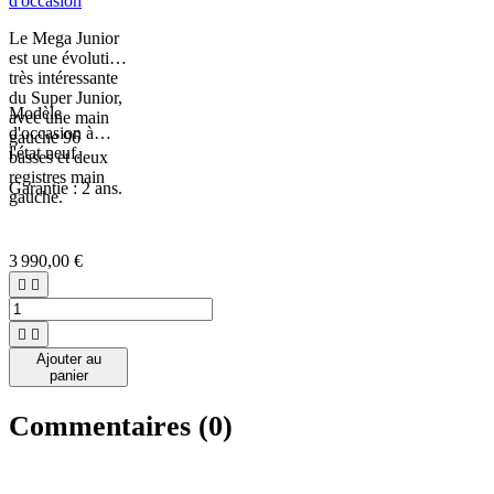
d'occasion
Le Mega Junior
est une évolution
très intéressante
du Super Junior,
Modèle
avec une main
d'occasion à
gauche 96
l'état neuf.
basses et deux
registres main
Garantie : 2 ans.
gauche.
3 990,00 €




Ajouter au
panier
Commentaires (0)