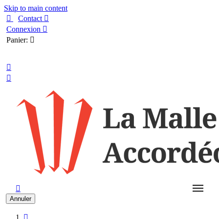
Skip to main content

Contact

Connexion

Panier:

Français



Annuler
