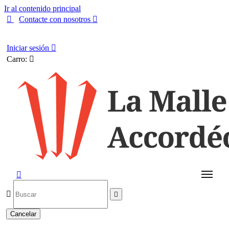
Ir al contenido principal

Contacte con nosotros

Español
Iniciar sesión

Carro:




Cancelar