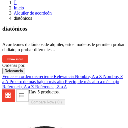

Inicio
Alquiler de acordeón
diatónicos
diatónicos
Acordeones diatónicos de alquiler, estos modelos le permiten probar
el diato, o probar diferentes...
Show more
Ordenar por:
Relevancia
Ventas en orden decreciente
Relevancia
Nombre, A a Z
Nombre, Z
a A
Precio: de más bajo a más alto
Precio, de más alto a más bajo
Referencia, A a Z
Referencia, Z a A
Hay 5 productos.
Compare Now (
0