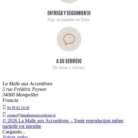
ENTREGA Y SEGUIMIENTO
Siga su paquete en línea.
A SU SERVICIO
De lunes a viernes.
La Malle aux Accordéons
5 rue Frédéric Peyson
34000 Montpellier
Francia

04 99 62 24 49

contact@lamalleauxaccordeons.fr
© 2026 La Malle aux Accordéons – Toute reproduction même
partielle est interdite
Cargando...
Volver arriba