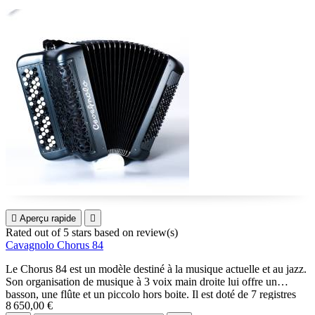

Aperçu rapide

Rated
out of 5 stars based on
review(s)
Cavagnolo Chorus 84
Le Chorus 84 est un modèle destiné à la musique actuelle et au jazz.
Son organisation de musique à 3 voix main droite lui offre un
basson, une flûte et un piccolo hors boite. Il est doté de 7 registres
8 650,00 €
main droite, ce qui le rend extrêmement polyvalent.