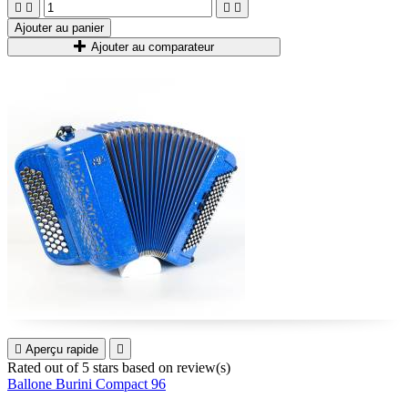




Ajouter au panier
Ajouter au comparateur

Aperçu rapide

Rated
out of 5 stars based on
review(s)
Ballone Burini Compact 96