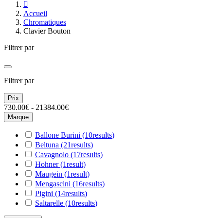

Accueil
Chromatiques
Clavier Bouton
Filtrer par
Filtrer par
Prix
730.00€ - 21384.00€
Marque
Ballone Burini
(10
results
)
Beltuna
(21
results
)
Cavagnolo
(17
results
)
Hohner
(1
result
)
Maugein
(1
result
)
Mengascini
(16
results
)
Pigini
(14
results
)
Saltarelle
(10
results
)