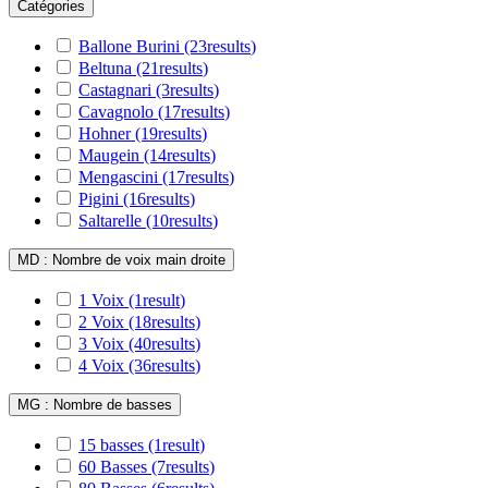
Catégories
Ballone Burini
(23
results
)
Beltuna
(21
results
)
Castagnari
(3
results
)
Cavagnolo
(17
results
)
Hohner
(19
results
)
Maugein
(14
results
)
Mengascini
(17
results
)
Pigini
(16
results
)
Saltarelle
(10
results
)
MD : Nombre de voix main droite
1 Voix
(1
result
)
2 Voix
(18
results
)
3 Voix
(40
results
)
4 Voix
(36
results
)
MG : Nombre de basses
15 basses
(1
result
)
60 Basses
(7
results
)