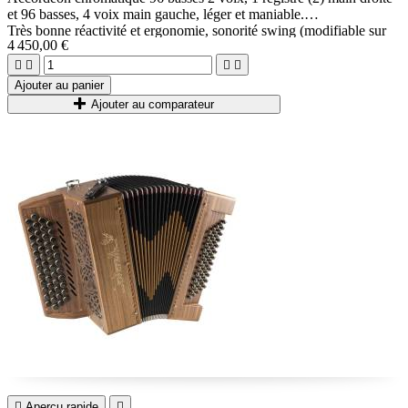
et 96 basses, 4 voix main gauche, léger et maniable.
Très bonne réactivité et ergonomie, sonorité swing (modifiable sur
4 450,00 €
demande).
1 modèle en stock, Couleur Noir brillant.




Sur commande, autres couleurs disponibles.
Ajouter au panier
Ajouter au comparateur

Aperçu rapide
