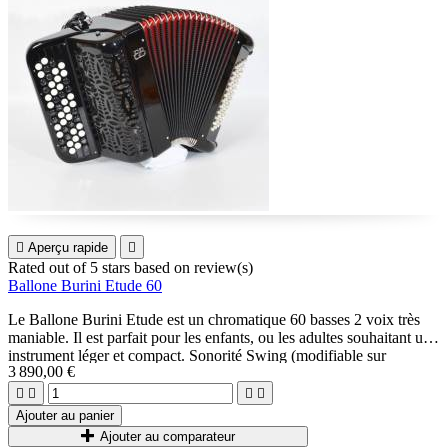

Aperçu rapide

Rated
out of 5 stars based on
review(s)
Ballone Burini Etude 60
Le Ballone Burini Etude est un chromatique 60 basses 2 voix très
maniable. Il est parfait pour les enfants, ou les adultes souhaitant un
instrument léger et compact. Sonorité Swing (modifiable sur
3 890,00 €
demande).
Couleur personnalisée sur demande.




Ajouter au panier
Livré avec housse et bretelles
Ajouter au comparateur