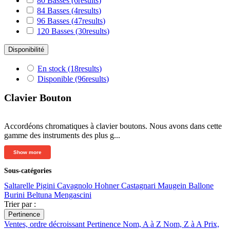
80 Basses
(6
results
)
84 Basses
(4
results
)
96 Basses
(47
results
)
120 Basses
(30
results
)
Disponibilité
En stock
(18
results
)
Disponible
(96
results
)
Clavier Bouton
Accordéons chromatiques à clavier boutons. Nous avons dans cette
gamme des instruments des plus g...
Show more
Sous-catégories
Saltarelle
Pigini
Cavagnolo
Hohner
Castagnari
Maugein
Ballone
Burini
Beltuna
Mengascini
Trier par :
Pertinence
Ventes, ordre décroissant
Pertinence
Nom, A à Z
Nom, Z à A
Prix,