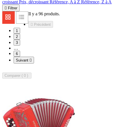
croissant
Prix, décroissant
Référence, A à Z
Référence, Z à A

Filtrer
Il y a 96 produits.

Précédent
1
2
3
…
6
Suivant

Comparer (
0