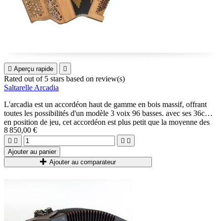

Aperçu rapide

Rated
out of 5 stars based on
review(s)
Saltarelle Arcadia
L'arcadia est un accordéon haut de gamme en bois massif, offrant
toutes les possibilités d'un modèle 3 voix 96 basses. avec ses 36cm
en position de jeu, cet accordéon est plus petit que la moyenne des
8 850,00 €
80 basses deux voix, un grande réussite technique signée Saltarelle.




Ajouter au panier
Ajouter au comparateur