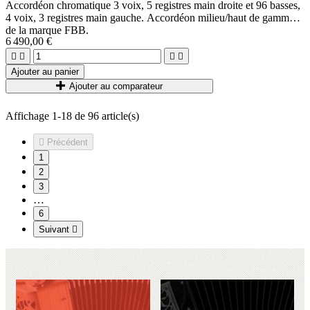
Accordéon chromatique 3 voix, 5 registres main droite et 96 basses,
4 voix, 3 registres main gauche. Accordéon milieu/haut de gamme
de la marque FBB.
6 490,00 €
Très bonne réactivité et ergonomie, sonorité swing (modifiable sur
demande).




1 modèle bleu en stock : cf photo
Ajouter au panier
Ajouter au comparateur
Affichage 1-18 de 96 article(s)

Précédent
1
2
3
…
6
Suivant
