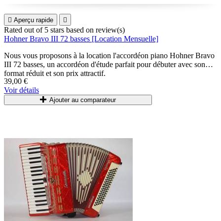

Aperçu rapide

Rated
out of 5 stars based on
review(s)
Hohner Bravo III 72 basses [Location Mensuelle]
Nous vous proposons à la location l'accordéon piano Hohner Bravo
III 72 basses, un accordéon d'étude parfait pour débuter avec son
format réduit et son prix attractif.
39,00 €
Voir détails
Accordéons accordés et entretenus régulièrement.
Ajouter au comparateur
Livrés avec bretelles et housse.