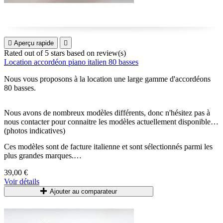

Aperçu rapide

Rated
out of 5 stars based on
review(s)
Location accordéon piano italien 80 basses
Nous vous proposons à la location une large gamme d'accordéons
80 basses.
Nous avons de nombreux modèles différents, donc n'hésitez pas à
nous contacter pour connaitre les modèles actuellement disponibles.
(photos indicatives)
Ces modèles sont de facture italienne et sont sélectionnés parmi les
plus grandes marques.
39,00 €
Accordéons accordés et entretenus régulièrement.
Voir détails
Livrés avec bretelles et housse.
Ajouter au comparateur