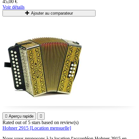
45,00 €
accompagner des chansons...
Voir détails
Accordéons accordés et entretenus régulièrement.
Ajouter au comparateur
Livrés avec bretelles et housse

Aperçu rapide

Rated
out of 5 stars based on
review(s)
Hohner 2915 [Location mensuelle]
Nous vous proposons à la location l'accordéon
Hohner 2915 en