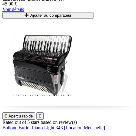
45,00 €
Voir détails
Ces modèles sont de facture française et italienne et sont
sélectionnés parmi les plus grandes marques.
Ajouter au comparateur
Tarif : à partir de 45€/mois

Aperçu rapide

Rated
out of 5 stars based on
review(s)
Ballone Burini Piano Light 343 [Location Mensuelle]