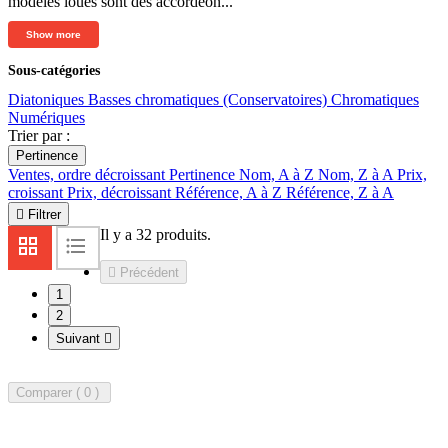
modèles loués sont des accordéon...
Show more
Sous-catégories
Diatoniques
Basses chromatiques (Conservatoires)
Chromatiques
Numériques
Trier par :
Pertinence
Ventes, ordre décroissant
Pertinence
Nom, A à Z
Nom, Z à A
Prix,
croissant
Prix, décroissant
Référence, A à Z
Référence, Z à A

Filtrer
Il y a 32 produits.

Précédent
1
2
Suivant

Comparer (
0