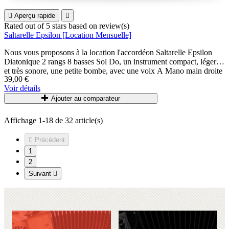

Aperçu rapide

Rated
out of 5 stars based on
review(s)
Saltarelle Epsilon [Location Mensuelle]
Nous vous proposons à la location l'accordéon Saltarelle Epsilon
Diatonique 2 rangs 8 basses Sol Do, un instrument compact, léger,
et très sonore, une petite bombe, avec une voix A Mano main droite
39,00 €
qui lui confère une sonorité unique.
Voir détails
Accordéons accordés et entretenus régulièrement.
Ajouter au comparateur
Livrés avec bretelles et housse.
Affichage 1-18 de 32 article(s)

Précédent
1
2
Suivant
