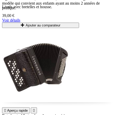
modèle qui convient aux enfants ayant au moins 2 années de
Livrés avec bretelles et housse.
pratique.
39,00 €
Accordéons accordés et entretenus régulièrement.
Voir détails
Ajouter au comparateur

Aperçu rapide
