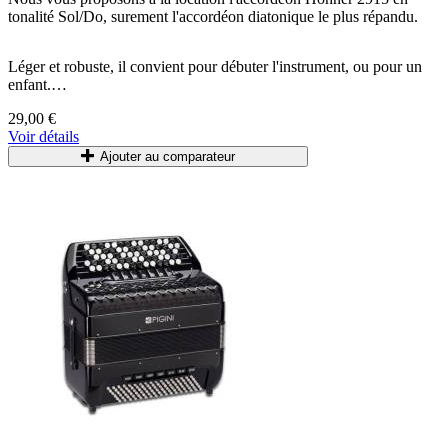
tonalité Sol/Do, surement l'accordéon diatonique le plus répandu.
Léger et robuste, il convient pour débuter l'instrument, ou pour un
enfant.
29,00 €
Accordéons accordés et entretenus régulièrement.
Voir détails
Livré avec bretelles et housse.
Ajouter au comparateur