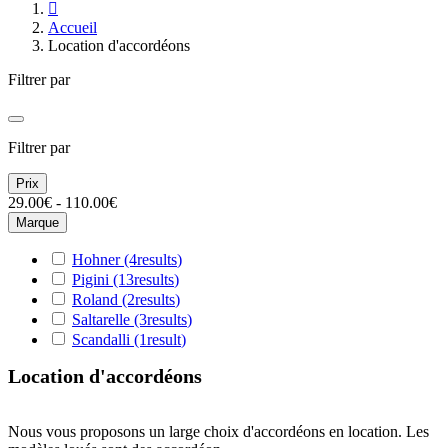

Accueil
Location d'accordéons
Filtrer par
Filtrer par
Prix
29.00€ - 110.00€
Marque
Hohner
(4
results
)
Pigini
(13
results
)
Roland
(2
results
)
Saltarelle
(3
results
)
Scandalli
(1
result
)
Location d'accordéons
Nous vous proposons un large choix d'accordéons en location. Les