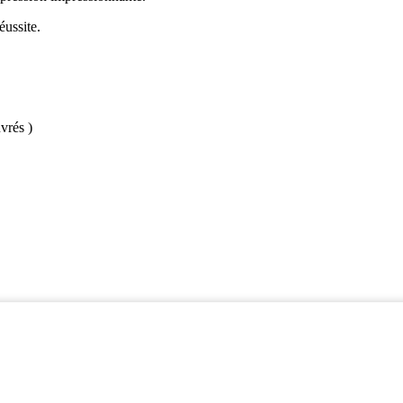
éussite.
vrés )