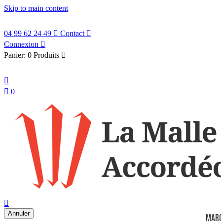
Skip to main content
04 99 62 24 49

Contact

Connexion

Panier:
0 Produits

Français


0
search

Annuler
MAR