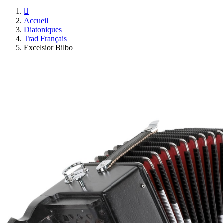

Accueil
Diatoniques
Trad Français
Excelsior Bilbo