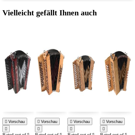
Vielleicht gefällt Ihnen auch

Vorschau

Vorschau

Vorschau

Vorschau




Rated
out of 5
Rated
out of 5
Rated
out of 5
Rated
out of 5