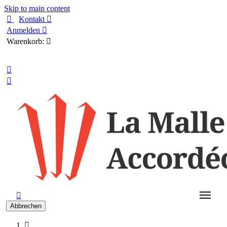
Skip to main content

Kontakt

Anmelden

Warenkorb:

Deutsch



Abbrechen
