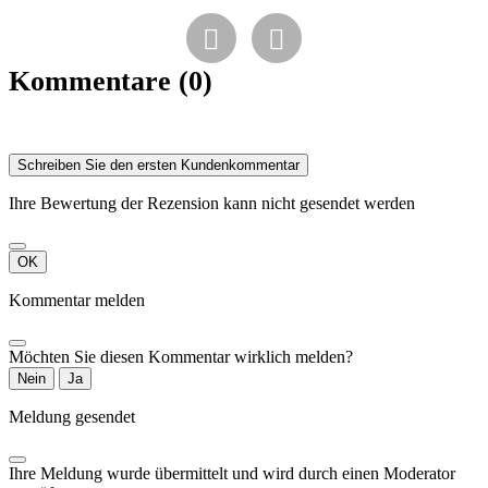
Arten von Musik
zu spielen oder


mit anderen
Instrumenten als
Kommentare (0)
Akkordeons zu
spielen.
Schreiben Sie den ersten Kundenkommentar
Ihre Bewertung der Rezension kann nicht gesendet werden
OK
Kommentar melden
Möchten Sie diesen Kommentar wirklich melden?
Nein
Ja
Meldung gesendet
Ihre Meldung wurde übermittelt und wird durch einen Moderator