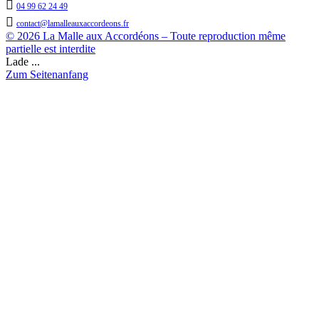

04 99 62 24 49

contact@lamalleauxaccordeons.fr
© 2026 La Malle aux Accordéons – Toute reproduction même
partielle est interdite
Lade ...
Zum Seitenanfang