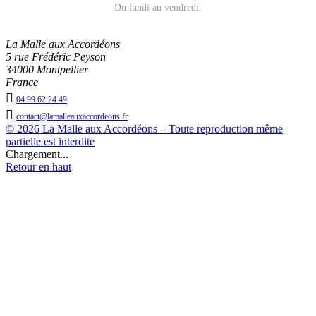
Du lundi au vendredi.
La Malle aux Accordéons
5 rue Frédéric Peyson
34000 Montpellier
France

04 99 62 24 49

contact@lamalleauxaccordeons.fr
© 2026 La Malle aux Accordéons – Toute reproduction même
partielle est interdite
Chargement...
Retour en haut