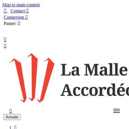
Skip to main content

Contact

Connexion

Panier:

Français



Annuler
