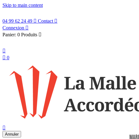
Skip to main content
04 99 62 24 49

Contact

Connexion

Panier:
0 Produits

Français


0
search

Annuler
MAR