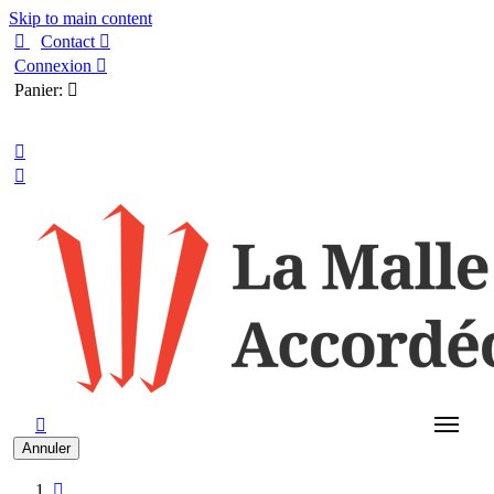
Skip to main content

Contact

Connexion

Panier:

Français



Annuler
