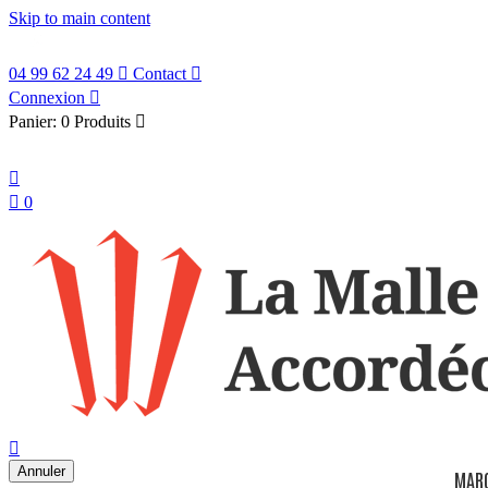
Skip to main content
04 99 62 24 49

Contact

Connexion

Panier:
0 Produits

Français


0
search

Annuler
MAR