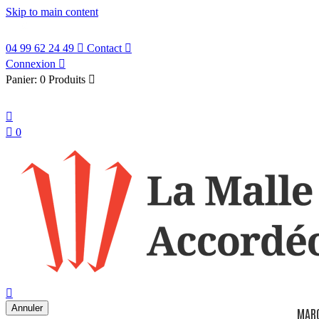
Skip to main content
04 99 62 24 49

Contact

Connexion

Panier:
0 Produits

Français


0
search

Annuler
MAR