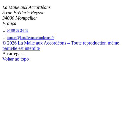
La Malle aux Accordéons
5 rue Frédéric Peyson
34000 Montpellier
França

04 99 62 24 49

contact@lamalleauxaccordeons.fr
© 2026 La Malle aux Accordéons – Toute reproduction même
partielle est interdite
A carregar...
Voltar ao topo