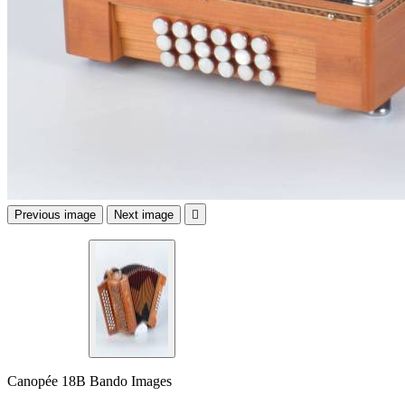
Previous image
Next image

Canopée 18B Bando Images