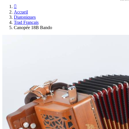

Accueil
Diatoniques
Trad Français
Canopée 18B Bando