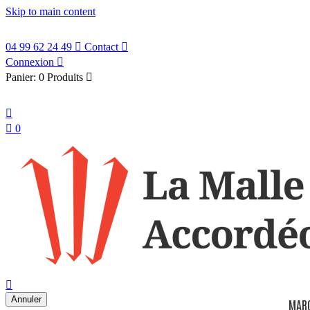
Skip to main content
04 99 62 24 49

Contact

Connexion

Panier:
0 Produits

Français


0
search

Annuler
MAR