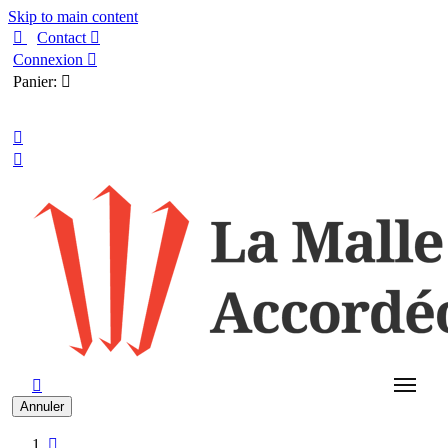
Skip to main content

Contact

Connexion

Panier:

Français



Annuler
