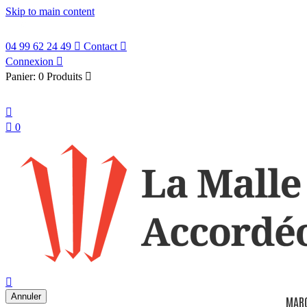
Skip to main content
04 99 62 24 49

Contact

Connexion

Panier:
0 Produits

Français


0
search

Annuler
MAR