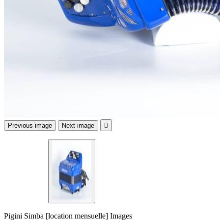
Previous image
Next image

Pigini Simba [location mensuelle] Images