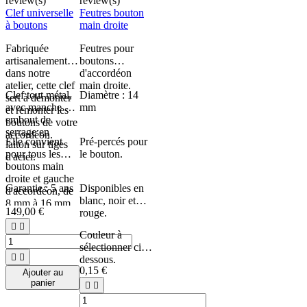
review(s)
review(s)
Clef universelle
Feutres bouton
à boutons
main droite
Fabriquée
Feutres pour
artisanalement
boutons
dans notre
d'accordéon
atelier, cette clef
main droite.
Clef tout métal,
Diamètre : 14
sert à démonter
avec manche et
mm
et remonter les
embout de
boutons de votre
serrage en
accordéon.
Elle convient
Pré-percés pour
laiton sur tiges
pour tous les
le bouton.
d'acier.
boutons main
droite et gauche
Garantie : 5 ans
Disponibles en
d'accordéon, de
blanc, noir et
8 mm à 16 mm.
149,00 €
rouge.


Couleur à
sélectionner ci-


dessous.
0,15 €
Ajouter au
panier

