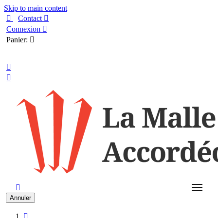
Skip to main content

Contact

Connexion

Panier:

Français



Annuler
