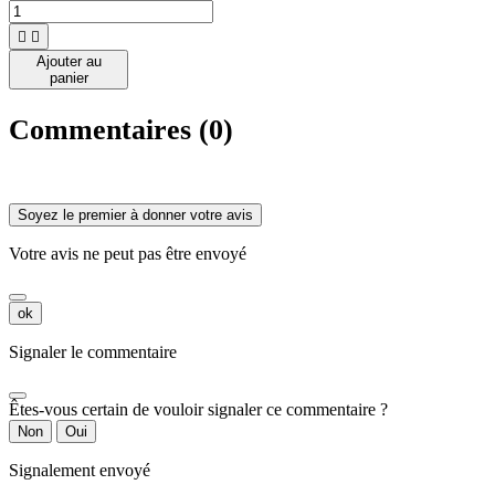
entièrement
plusieurs


accordéons
Ajouter au
(soufflet et
panier
soupapes).
Commentaires (0)
Soyez le premier à donner votre avis
Votre avis ne peut pas être envoyé
ok
Signaler le commentaire
Êtes-vous certain de vouloir signaler ce commentaire ?
Non
Oui
Signalement envoyé