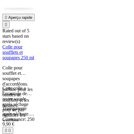

Aperçu rapide

Rated
out of 5
stars based on
review(s)
Colle pour
soufflets et
soupapes 250 ml
Colle pour
soufflet et
soupapes
d'accordéons.
Cette colle a
parfaite pour les
l'avantage de
bandes de
rester souple
soufflets et les
après séchage
basanes.
Transparente
pour ne pas
après séchage.
rigidifier les
Contenance: 250
soufflets.
9,90 €
ml, de quoi
refaire

