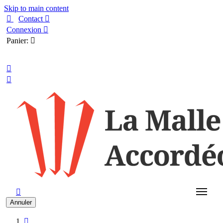
Skip to main content

Contact

Connexion

Panier:

Français



Annuler
