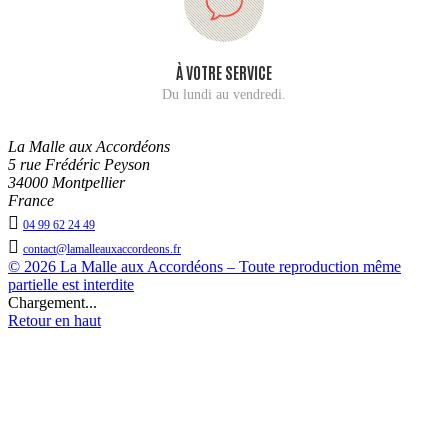
À VOTRE SERVICE
Du lundi au vendredi.
La Malle aux Accordéons
5 rue Frédéric Peyson
34000 Montpellier
France

04 99 62 24 49

contact@lamalleauxaccordeons.fr
© 2026 La Malle aux Accordéons – Toute reproduction même
partielle est interdite
Chargement...
Retour en haut