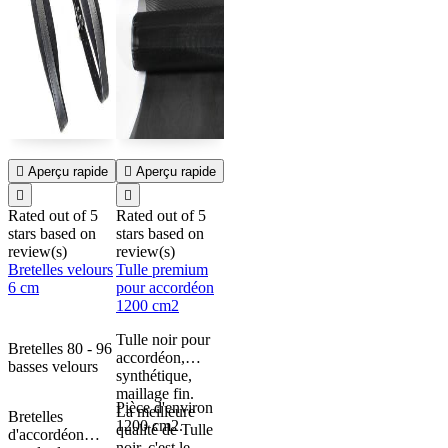

Aperçu rapide

Aperçu rapide


Rated
out of 5
Rated
out of 5
stars based on
stars based on
review(s)
review(s)
Bretelles velours
Tulle premium
6 cm
pour accordéon
1200 cm2
Tulle noir pour
Bretelles 80 - 96
accordéon,
basses velours
synthétique,
maillage fin.
Pièce d'environ
La meilleure
Bretelles
1200 cm2.
qualité de Tulle
d'accordéon
noir, c'est le