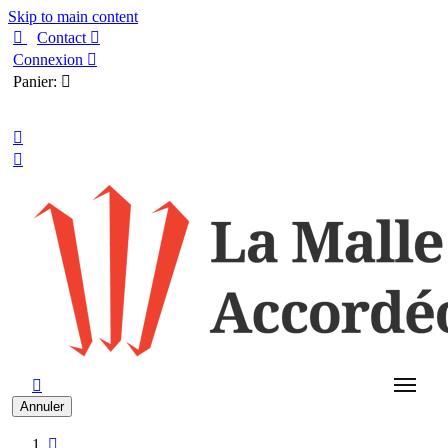
Skip to main content

Contact

Connexion

Panier:

Français



Annuler
