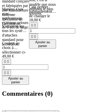
standard conçues
modèle que nous
et fabriquées par
Cela permet
utilisons le plus
Matière: Cuir
une manufacture
habituellement
souvent.
avec
italienne
de changer le
rembourrage
spécialiste de
18,00 €
tulle de la grille
extérieur velours
l'accordéon.
main droite, ainsi


S'adaptent sur
de 6 cm de large.
que les tulles des
tous les systèmes
entrées d'air
d'attaches


main gauche.
standard pour
Ajouter au
Couleur au
accordéon.
panier
choix à
sélectionner ci-
49,00 €
dessous.




Ajouter au
panier
Commentaires (0)