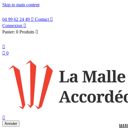
Skip to main content
04 99 62 24 49

Contact

Connexion

Panier:
0 Produits

Français


0
search

Annuler
MAR