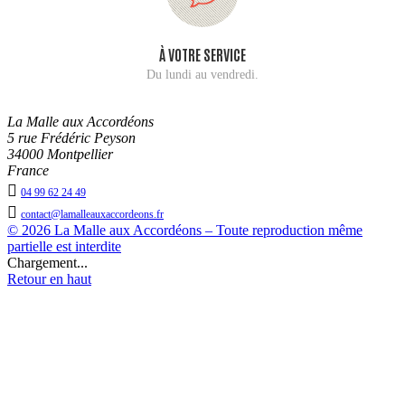
À VOTRE SERVICE
Du lundi au vendredi.
La Malle aux Accordéons
5 rue Frédéric Peyson
34000 Montpellier
France

04 99 62 24 49

contact@lamalleauxaccordeons.fr
© 2026 La Malle aux Accordéons – Toute reproduction même
partielle est interdite
Chargement...
Retour en haut