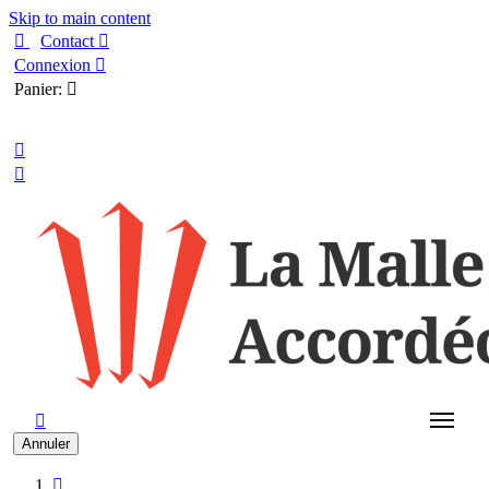
Skip to main content

Contact

Connexion

Panier:

Français



Annuler
