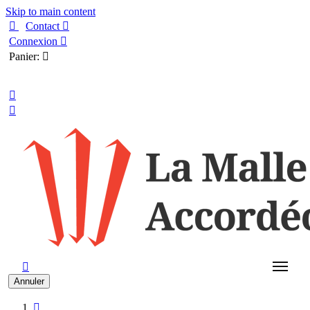
Skip to main content

Contact

Connexion

Panier:

Français



Annuler
