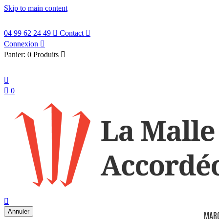
Skip to main content
04 99 62 24 49

Contact

Connexion

Panier:
0 Produits

Français


0
search

Annuler
MAR