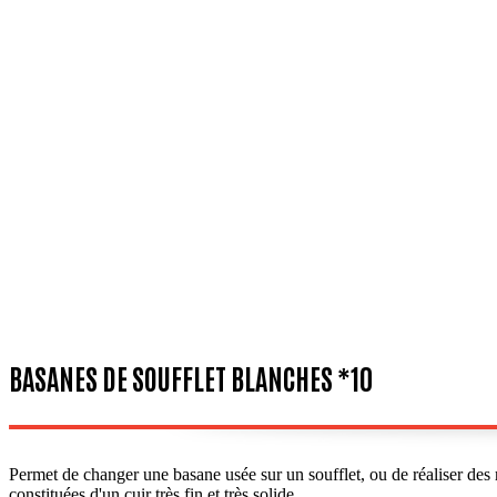
BASANES DE SOUFFLET BLANCHES *10
Permet de changer une basane usée sur un soufflet, ou de réaliser des r
constituées d'un cuir très fin et très solide.