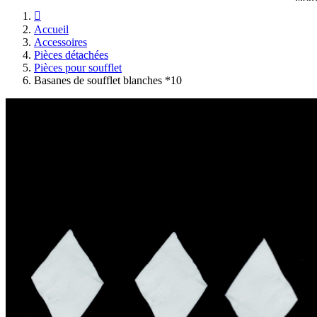

Accueil
Accessoires
Pièces détachées
Pièces pour soufflet
Basanes de soufflet blanches *10