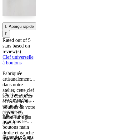

Aperçu rapide

Rated
out of 5
stars based on
review(s)
Clef universelle
à boutons
Fabriquée
artisanalement
dans notre
atelier, cette clef
Clef tout métal,
sert à démonter
avec manche et
et remonter les
embout de
boutons de votre
serrage en
accordéon.
Elle convient
laiton sur tiges
pour tous les
d'acier.
boutons main
droite et gauche
Garantie : 5 ans
d'accordéon, de