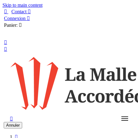
Skip to main content

Contact

Connexion

Panier:

Français



Annuler
