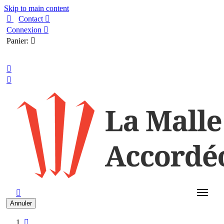
Skip to main content

Contact

Connexion

Panier:

Français



Annuler
