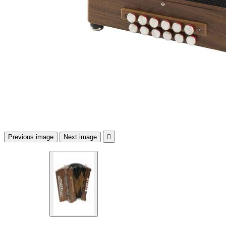
Previous image
Next image
