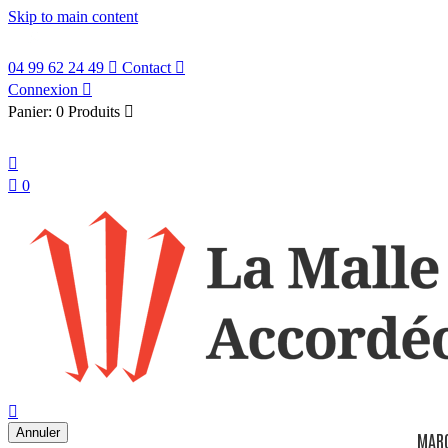
Skip to main content
04 99 62 24 49

Contact

Connexion

Panier:
0 Produits

Français


0
search

Annuler
MAR