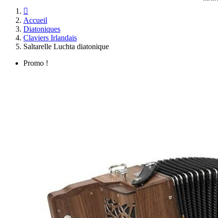

Accueil
Diatoniques
Claviers Irlandais
Saltarelle Luchta diatonique
Promo !