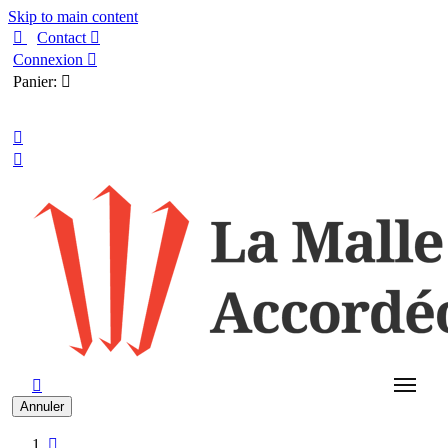
Skip to main content

Contact

Connexion

Panier:

Français



Annuler
