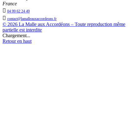
France

04 99 62 24 49

contact@lamalleauxaccordeons.fr
© 2026 La Malle aux Accordéons – Toute reproduction même
partielle est interdite
Chargement...
Retour en haut