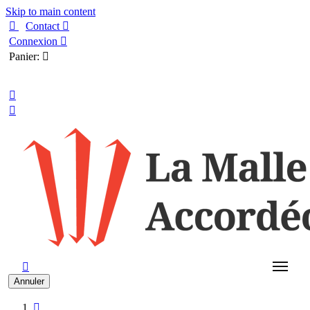
Skip to main content

Contact

Connexion

Panier:

Français



Annuler
