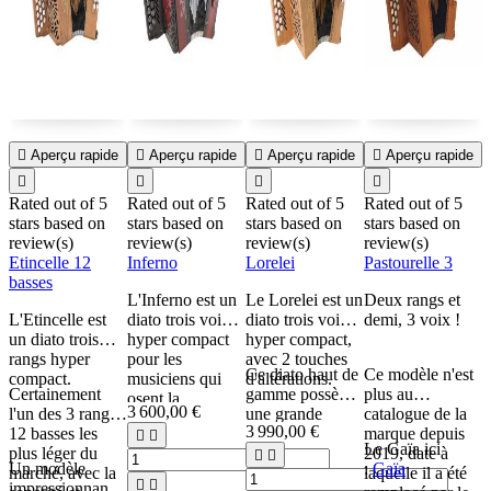

Aperçu rapide

Aperçu rapide

Aperçu rapide

Aperçu rapide




Rated
out of 5
Rated
out of 5
Rated
out of 5
Rated
out of 5
stars based on
stars based on
stars based on
stars based on
s
review(s)
review(s)
review(s)
review(s)
r
e
Etincelle 12
Inferno
Lorelei
Pastourelle 3
P
basses
L'Inferno est un
Le Lorelei est un
Deux rangs et
L
L'Etincelle est
diato trois voix
diato trois voix
demi, 3 voix !
e
un diato trois
hyper compact
hyper compact,
e
rangs hyper
pour les
avec 2 touches
b
Ce diato haut de
Ce modèle n'est
C
compact.
musiciens qui
d'altérations.
d
Certainement
gamme possède
plus au
a
osent la
3 600,00 €
l'un des 3 rangs
une grande
catalogue de la
d
différence.
3 990,00 €
12 basses les
richesse de
marque depuis
t


Le Gaïa ici
I
plus léger du
sonorités main
2019, date à


Un modèle
:
Gaïa
p
marché, avec la
droite ( 5
laquelle il a été


impressionnant,
e