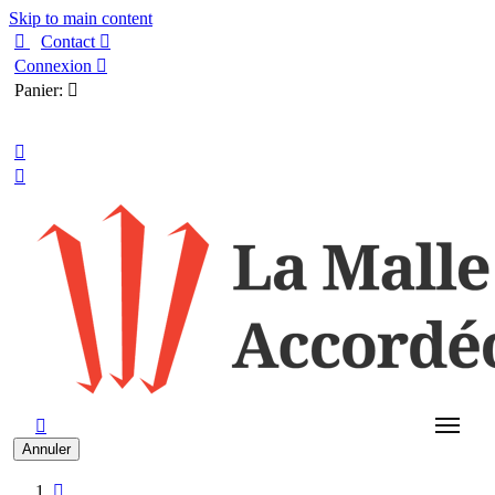
Skip to main content

Contact

Connexion

Panier:

Français



Annuler
