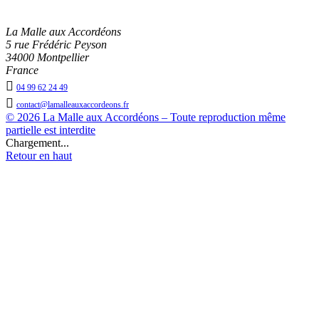
La Malle aux Accordéons
5 rue Frédéric Peyson
34000 Montpellier
France

04 99 62 24 49

contact@lamalleauxaccordeons.fr
© 2026 La Malle aux Accordéons – Toute reproduction même
partielle est interdite
Chargement...
Retour en haut