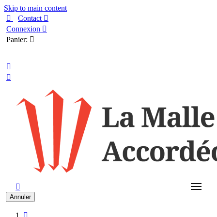
Skip to main content

Contact

Connexion

Panier:

Français



Annuler
