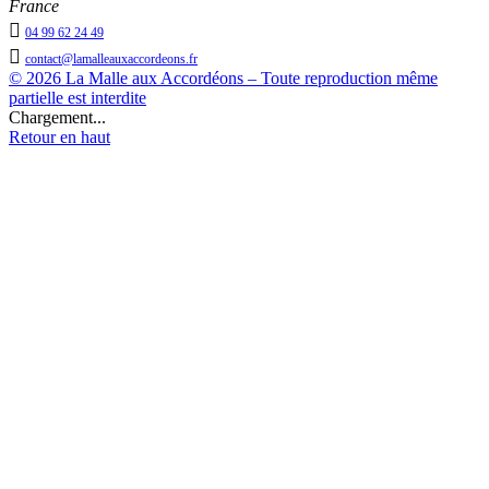
France

04 99 62 24 49

contact@lamalleauxaccordeons.fr
© 2026 La Malle aux Accordéons – Toute reproduction même
partielle est interdite
Chargement...
Retour en haut