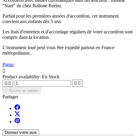
Accordéon avec basses chromatiques sans déclencheur : modèle
"Start" de chez Ballone Burini.
Parfait pour les premières années d'accordéon, cet instrument
convient aux enfants dès 5 ans.
Les frais d'entretien et d'accordage réguliers de votre accordéon sont
compris dans la location.
L'instrument loué peut vous être expédié partout en France
métropolitaine.
Pigini

Product availability:
En Stock





Ajouter au panier
Partager
Donnez votre avis