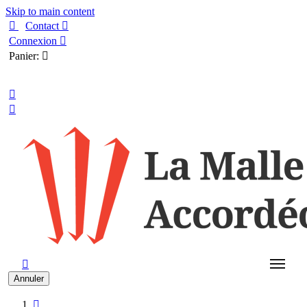
Skip to main content

Contact

Connexion

Panier:

Français



Annuler
