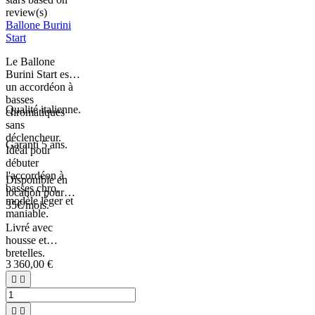
review(s)
Ballone Burini
Start
Le Ballone
Burini Start est
un accordéon à
basses
Qualité italienne.
chromatiques
sans
déclencheur.
Garanti 5 ans.
Idéal pour
débuter
l'accordéon à
Disponible en
basses chro,
location pour
modèle léger et
35€/mois.
maniable.
Livré avec
housse et
bretelles.
3 360,00 €



