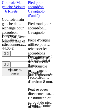
Courroie Main
Pied pour
gauche Velours
accordéon
+ 6 Rivets
Cavagnolo
(l'unité)
Courroie main
gauche de
Pied rond pour
rechange pour
accordéon
accordéon.
Cavagnolo.
Longueur et
Cuir épais, avec
Couleur à
Pièce d'origine
rembourrage et
sélectionner ci-
utilisée pour
intérieur velours
44,00 €
dessous.
rehausser les
durable et doux,
accordéons


très agréable
Pose : perçage à
Cavagnolo afin
pour la main
4.5 mm, clef de
de leur mettre
gauche.


8 mm.
une courroie
Livré avec les
Ajouter au
main gauche
rivets pour fixer
Rehausse
panier
plus rembourrée.
la courroie aux
l'accordéon
anciennes
d'environ 8 mm.
attaches.
Peut se poser
directement sur
l'instrument, ou
au bout du pied
Vendu à l'unité.
plastique