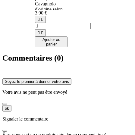
Cavagnolo
d'origine selon
3,90 €
les modèles.




Ajouter au
panier
Commentaires (0)
Soyez le premier à donner votre avis
Votre avis ne peut pas être envoyé
ok
Signaler le commentaire
Êtes-vous certain de vouloir signaler ce commentaire ?