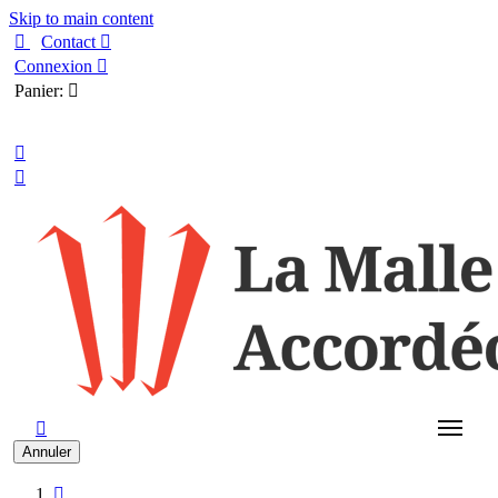
Skip to main content

Contact

Connexion

Panier:

Français



Annuler
