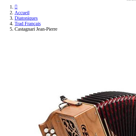

Accueil
Diatoniques
Trad Français
Castagnari Jean-Pierre