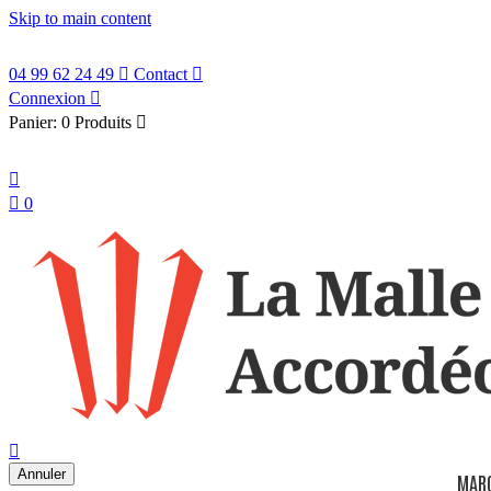
Skip to main content
04 99 62 24 49

Contact

Connexion

Panier:
0 Produits

Français


0
search

Annuler
MAR