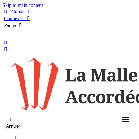
Skip to main content

Contact

Connexion

Panier:

Français



Annuler
