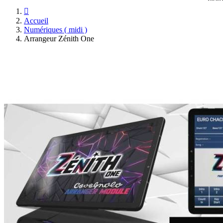

Accueil
Numériques ( midi )
Arrangeur Zénith One