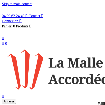
Skip to main content
04 99 62 24 49

Contact

Connexion

Panier:
0 Produits

Français


0
search

Annuler
MAR