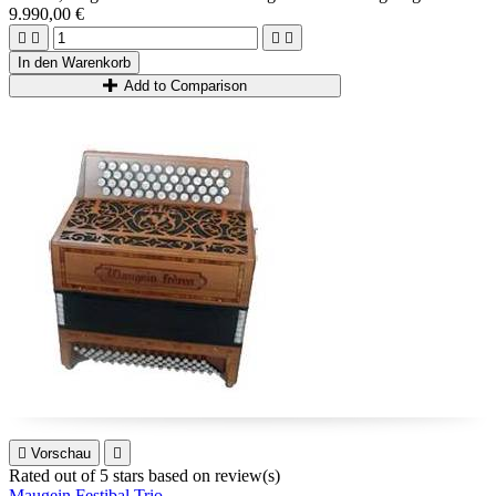
Mano-Musik, Holzetui...
9.990,00 €
Möglichkeit 3+3 oder 2+4.




Ideal für fortgeschrittene und fortgeschrittene Spieler.
In den Warenkorb
Add to Comparison

Vorschau

Rated
out of 5 stars based on
review(s)
Maugein Festibal Trio