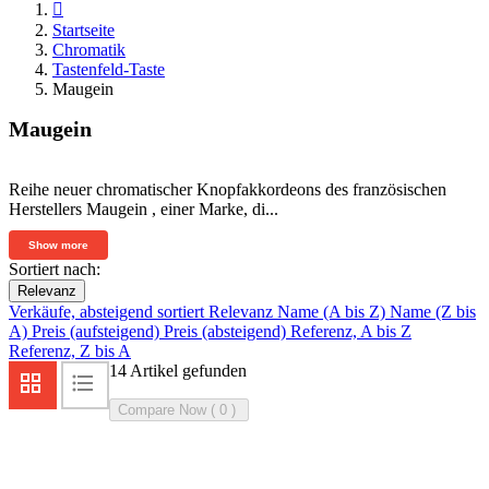

Startseite
Chromatik
Tastenfeld-Taste
Maugein
Maugein
Reihe neuer chromatischer Knopfakkordeons des französischen
Herstellers Maugein , einer Marke, di...
Show more
Sortiert nach:
Relevanz
Verkäufe, absteigend sortiert
Relevanz
Name (A bis Z)
Name (Z bis
A)
Preis (aufsteigend)
Preis (absteigend)
Referenz, A bis Z
Referenz, Z bis A
14 Artikel gefunden
Compare Now (
0