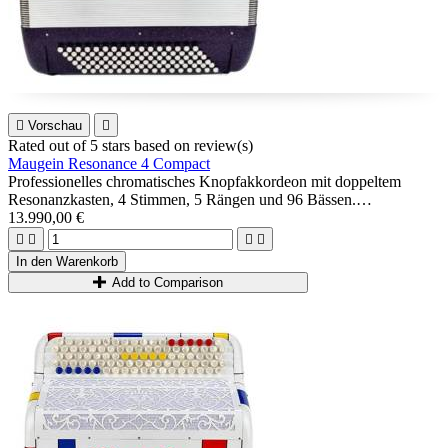

Vorschau

Rated
out of 5 stars based on
review(s)
Maugein Resonance 4 Compact
Professionelles chromatisches Knopfakkordeon mit doppeltem
Resonanzkasten, 4 Stimmen, 5 Rängen und 96 Bässen.
Hergestellt in der reinen Maugein -Tradition: genagelte A Mano-
13.990,00 €
Musik, Holzetui ...




Ideal für fortgeschrittene oder professionelle Spieler, die ein äußerst
In den Warenkorb
vielseitiges Akkordeon suchen (Jazz, Klassik, Latin, Kontrafagott-
Add to Comparison
Möglichkeiten)