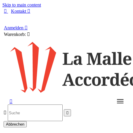
Skip to main content

Kontakt

Deutsch
Anmelden

Warenkorb:




Abbrechen