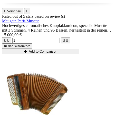

Vorschau

Rated
out of 5 stars based on
review(s)
Maugein Paris Musette
Hochwertiges chromatisches Knopfakkordeon, spezielle Musette
mit 3 Stimmen, 4 Reihen und 96 Bässen, hergestellt in der reinen
Maugein -Tradition: genagelte Musik, professionelle A Mano-
15.000,00 €
Qualität, leichtes Holzgehäuse...




Ideal für fortgeschrittene/professionelle Spieler, die den Musette-
In den Warenkorb
Sound und ein volles Akkordeon suchen.
Add to Comparison