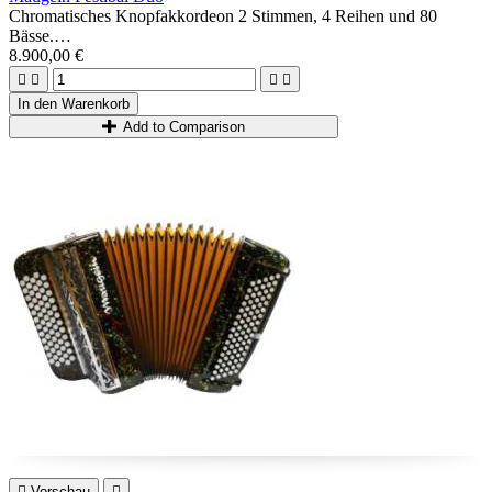
Chromatisches Knopfakkordeon 2 Stimmen, 4 Reihen und 80
Bässe.
Hergestellt in der reinen Maugein -Tradition: genagelte A Mano-
8.900,00 €
Musik, Massivholzgehäuse ...




Ideal für Spieler, die ein hochwertiges, vielseitiges, kompaktes,
In den Warenkorb
leichtes und diatonisches chromatisches Akkordeon suchen.
Add to Comparison

Vorschau
