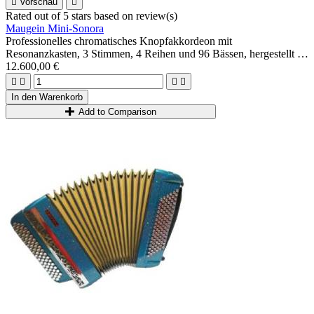

Vorschau

Rated
out of 5 stars based on
review(s)
Maugein Mini-Sonora
Professionelles chromatisches Knopfakkordeon mit
Resonanzkasten, 3 Stimmen, 4 Reihen und 96 Bässen, hergestellt in
der reinen Maugein -Tradition: genagelte A Mano-Musik,
12.600,00 €
Holzgehäuse...




Möglichkeit 3+3 oder 2+4.
In den Warenkorb
Ideal für fortgeschrittene Spieler.
Add to Comparison