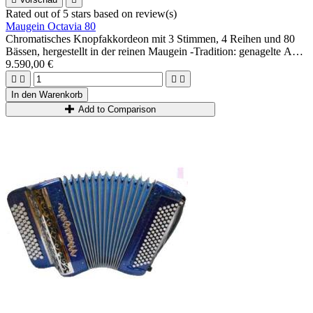
Rated
out of 5 stars based on
review(s)
Maugein Octavia 80
Chromatisches Knopfakkordeon mit 3 Stimmen, 4 Reihen und 80
Bässen, hergestellt in der reinen Maugein -Tradition: genagelte A
Mano-Musik, Holzetui...
9.590,00 €
Möglichkeit 3+3 oder 2+4.




Ideal für fortgeschrittene und fortgeschrittene Spieler.
In den Warenkorb
Add to Comparison