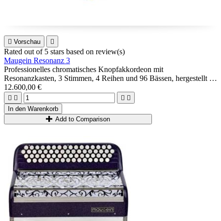

Vorschau

Rated
out of 5 stars based on
review(s)
Maugein Resonanz 3
Professionelles chromatisches Knopfakkordeon mit
Resonanzkasten, 3 Stimmen, 4 Reihen und 96 Bässen, hergestellt in
der reinen Maugein -Tradition: genagelte A Mano-Musik,
12.600,00 €
Holzgehäuse...




Möglichkeit 3+3 oder 2+4.
In den Warenkorb
Ideal für fortgeschrittene Spieler.
Add to Comparison