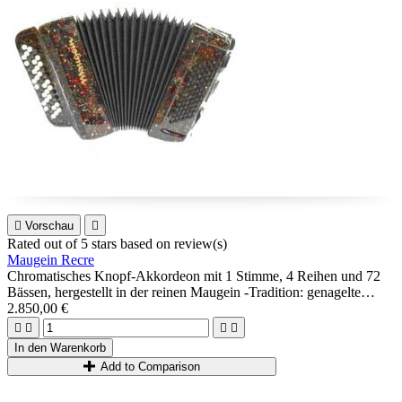

Vorschau

Rated
out of 5 stars based on
review(s)
Maugein Recre
Chromatisches Knopf-Akkordeon mit 1 Stimme, 4 Reihen und 72
Bässen, hergestellt in der reinen Maugein -Tradition: genagelte
Musik, Holzgehäuse...
2.850,00 €
Möglichkeit 3+3 oder 2+4.




Ideal für Anfänger.
In den Warenkorb
Add to Comparison