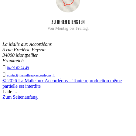
ZU IHREN DIENSTEN
Von Montag bis Freitag.
La Malle aux Accordéons
5 rue Frédéric Peyson
34000 Montpellier
Frankreich

04 99 62 24 49

contact@lamalleauxaccordeons.fr
© 2026 La Malle aux Accordéons – Toute reproduction même
partielle est interdite
Lade ...
Zum Seitenanfang