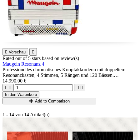

Vorschau

Rated
out of 5 stars based on
review(s)
Maugein Resonanz 4
Professionelles chromatisches Knopfakkordeon mit doppeltem
Resonanzkasten, 4 Stimmen, 5 Rängen und 120 Bässen.
Hergestellt in der reinen Maugein -Tradition: genagelte A Mano-
14.990,00 €
Musik, Holzetui ...




Ideal für fortgeschrittene oder professionelle Spieler, die ein äußerst
In den Warenkorb
vielseitiges Akkordeon suchen (Jazz, Klassik, Latin, Kontrafagott-
Add to Comparison
Möglichkeiten)
1 - 14 von 14 Artikel(n)