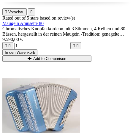

Vorschau

Rated
out of 5 stars based on
review(s)
Maugein Amusette 80
Chromatisches Knopfakkordeon mit 3 Stimmen, 4 Reihen und 80
Bässen, hergestellt in der reinen Maugein -Tradition: genagelte
Musik, professionelle A Mano-Qualität, leichtes Holzgehäuse...
9.590,00 €
Ideal für fortgeschrittene/fortgeschrittene Spieler, die den Musette-




Sound und ein volles Akkordeon suchen.
In den Warenkorb
Add to Comparison