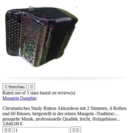

Vorschau

Rated
out of 5 stars based on
review(s)
Maugein Dauphin
Chromatisches Study Button Akkordeon mit 2 Stimmen, 4 Reihen
und 60 Bässen, hergestellt in der reinen Maugein -Tradition:
genagelte Musik, professionelle Qualität, leicht, Holzgehäuse...
3.840,00 €
Möglichkeit 3+3 oder 2+4.
Ideal für Anfänger und fortgeschrittene Spieler.



