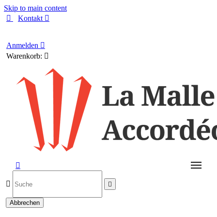
Skip to main content

Kontakt

Deutsch
Anmelden

Warenkorb:




Abbrechen