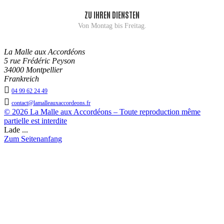
ZU IHREN DIENSTEN
Von Montag bis Freitag.
La Malle aux Accordéons
5 rue Frédéric Peyson
34000 Montpellier
Frankreich

04 99 62 24 49

contact@lamalleauxaccordeons.fr
© 2026 La Malle aux Accordéons – Toute reproduction même
partielle est interdite
Lade ...
Zum Seitenanfang