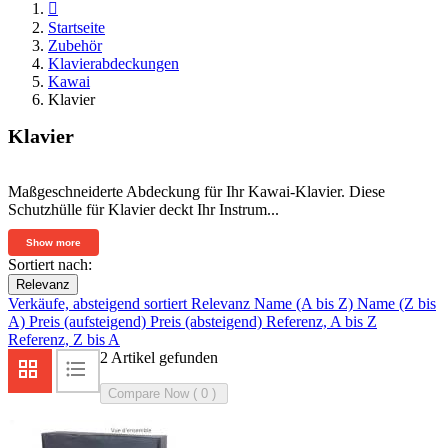

Startseite
Zubehör
Klavierabdeckungen
Kawai
Klavier
Klavier
Maßgeschneiderte Abdeckung für Ihr Kawai-Klavier. Diese
Schutzhülle für Klavier deckt Ihr Instrum...
Show more
Sortiert nach:
Relevanz
Verkäufe, absteigend sortiert
Relevanz
Name (A bis Z)
Name (Z bis
A)
Preis (aufsteigend)
Preis (absteigend)
Referenz, A bis Z
Referenz, Z bis A
2 Artikel gefunden
Compare Now (
0