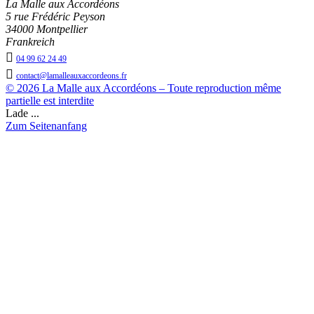
La Malle aux Accordéons
5 rue Frédéric Peyson
34000 Montpellier
Frankreich

04 99 62 24 49

contact@lamalleauxaccordeons.fr
© 2026 La Malle aux Accordéons – Toute reproduction même
partielle est interdite
Lade ...
Zum Seitenanfang