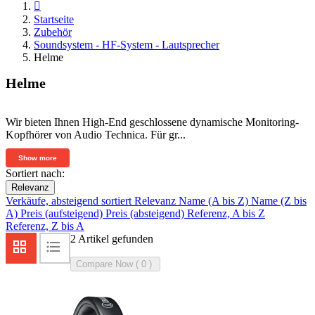

Startseite
Zubehör
Soundsystem - HF-System - Lautsprecher
Helme
Helme
Wir bieten Ihnen High-End geschlossene dynamische Monitoring-
Kopfhörer von Audio Technica. Für gr...
Show more
Sortiert nach:
Relevanz
Verkäufe, absteigend sortiert
Relevanz
Name (A bis Z)
Name (Z bis
A)
Preis (aufsteigend)
Preis (absteigend)
Referenz, A bis Z
Referenz, Z bis A
2 Artikel gefunden
Compare Now (
0