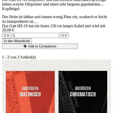
haben weiche Ohrpolster und einen sehr bequem gepolsterten
Kopfbügel.
Der Helm ist faltbar und nimmt wenig Platz ein, wodurch er leicht
zu transportieren ist.
Das Gatt HP-10 hat ein festes 150 cm langes Kabel und wird mit
20,00 €
einem Adapterstecker von 3,5 mm auf 6,3 mm geliefert
Kabeldurchmesser: 2,2 mm x 1,5 m




Adapter: 3,5 mm + 6,3 mm Stereo
In den Warenkorb
Nettogewicht: 190 g
Add to Comparison
1 - 2 von 2 Artikel(n)
AKKORDEON
AKKORDEON
DIATONISCH
CHROMATISCH