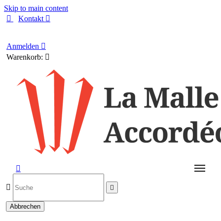
Skip to main content

Kontakt

Deutsch
Anmelden

Warenkorb:




Abbrechen