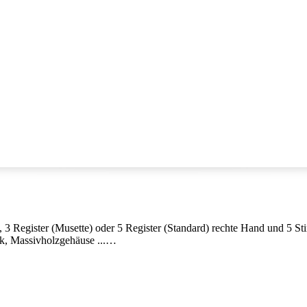
3 Register (Musette) oder 5 Register (Standard) rechte Hand und 5 St
k, Massivholzgehäuse ...
seitiges, kompaktes und leichtes chromatisches Klavierakkordeon suchen.