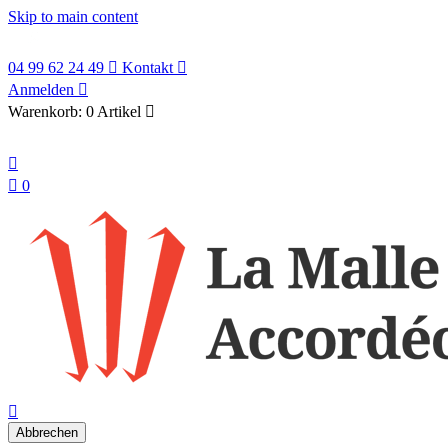
Skip to main content
04 99 62 24 49

Kontakt

Anmelden

Warenkorb:
0 Artikel

Deutsch


0
search

Abbrechen