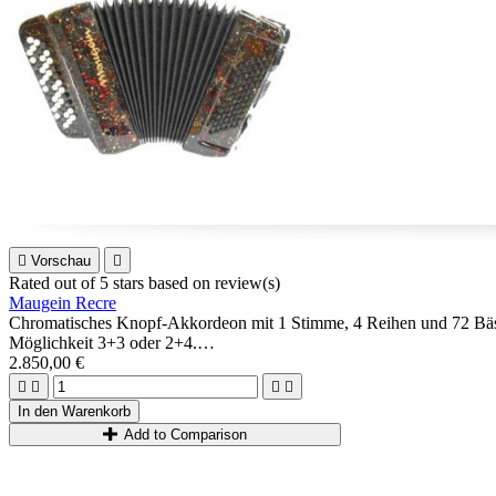

Vorschau

Rated
out of 5 stars based on
review(s)
Maugein Recre
Chromatisches Knopf-Akkordeon mit 1 Stimme, 4 Reihen und 72 Bässen
Möglichkeit 3+3 oder 2+4.
Ideal für Anfänger.
2.850,00 €




In den Warenkorb
Add to Comparison