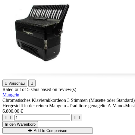

Vorschau

Rated
out of 5 stars based on
review(s)
Maugein
Chromatisches Klavierakkordeon 3 Stimmen (Musette oder Standard), 
Hergestellt in der reinen Maugein -Tradition: genagelte A Mano-Musi
Ideal für Anfänger oder Fortgeschrittene, die ein hochwertiges, viel
6.800,00 €




In den Warenkorb
Add to Comparison