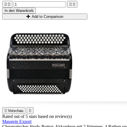




In den Warenkorb
Add to Comparison

Vorschau

Rated
out of 5 stars based on
review(s)
Maugein Export
Chromatisches Study Button-Akkordeon mit 2 Stimmen, 4 Reihen und 80 