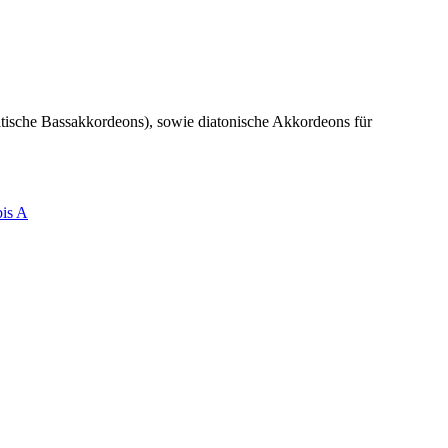
matische Bassakkordeons), sowie diatonische Akkordeons für
bis A