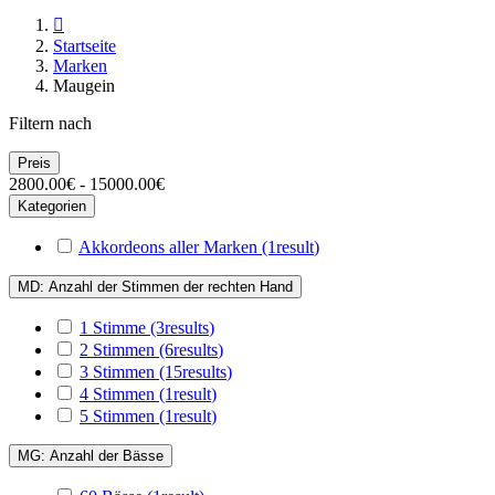

Startseite
Marken
Maugein
Filtern nach
Preis
2800.00€ - 15000.00€
Kategorien
Akkordeons aller Marken
(1
result
)
MD: Anzahl der Stimmen der rechten Hand
1 Stimme
(3
results
)
2 Stimmen
(6
results
)
3 Stimmen
(15
results
)
4 Stimmen
(1
result
)
5 Stimmen
(1
result
)
MG: Anzahl der Bässe