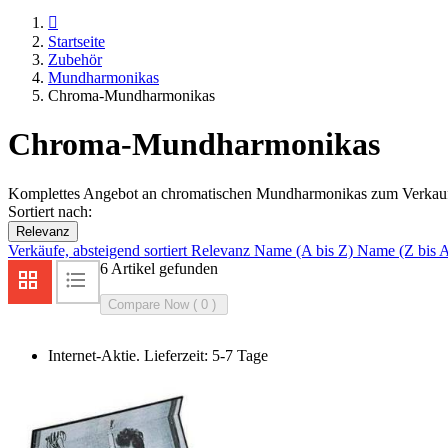

Startseite
Zubehör
Mundharmonikas
Chroma-Mundharmonikas
Chroma-Mundharmonikas
Komplettes Angebot an chromatischen Mundharmonikas zum Verkauf 
Sortiert nach:
Relevanz
Verkäufe, absteigend sortiert
Relevanz
Name (A bis Z)
Name (Z bis 
6 Artikel gefunden
Compare Now (
0
Internet-Aktie. Lieferzeit: 5-7 Tage