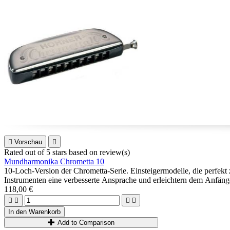

Vorschau

Rated
out of 5 stars based on
review(s)
Mundharmonika Chrometta 10
10-Loch-Version der Chrometta-Serie. Einsteigermodelle, die perfek
Instrumenten eine verbesserte Ansprache und erleichtern dem Anfänge
118,00 €




In den Warenkorb
Add to Comparison