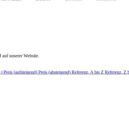
auf unserer Website.
A)
Preis (aufsteigend)
Preis (absteigend)
Referenz, A bis Z
Referenz, Z 