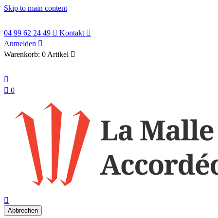
Skip to main content
04 99 62 24 49

Kontakt

Anmelden

Warenkorb:
0 Artikel

Deutsch


0
search

Abbrechen