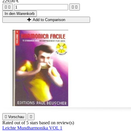
229,00 €




In den Warenkorb
Add to Comparison

Vorschau

Rated
out of 5 stars based on
review(s)
Leichte Mundharmonika VOL 1