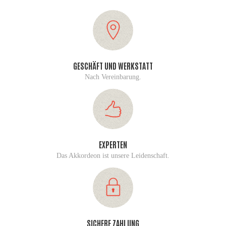
GESCHÄFT UND WERKSTATT
Nach Vereinbarung.
EXPERTEN
Das Akkordeon ist unsere Leidenschaft.
SICHERE ZAHLUNG