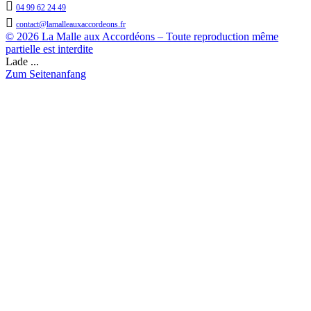

04 99 62 24 49

contact@lamalleauxaccordeons.fr
© 2026 La Malle aux Accordéons – Toute reproduction même
partielle est interdite
Lade ...
Zum Seitenanfang