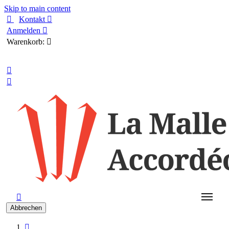
Skip to main content

Kontakt

Anmelden

Warenkorb:

Deutsch



Abbrechen
