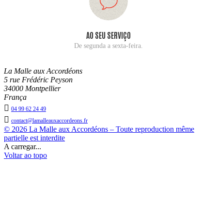
AO SEU SERVIÇO
De segunda a sexta-feira.
La Malle aux Accordéons
5 rue Frédéric Peyson
34000 Montpellier
França

04 99 62 24 49

contact@lamalleauxaccordeons.fr
© 2026 La Malle aux Accordéons – Toute reproduction même
partielle est interdite
A carregar...
Voltar ao topo