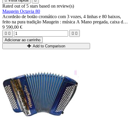

Vista rápida

Rated
out of 5 stars based on
review(s)
Maugein Octavia 80
Acordeão de botão cromático com 3 vozes, 4 linhas e 80 baixos,
feito na pura tradição Maugein : música A Mano pregada, caixa de
madeira...
9 590,00 €
Possibilidade 3+3 ou 2+4.




Ideal para jogadores intermediários e avançados.
Adicionar ao carrinho
Add to Comparison