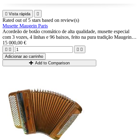

Vista rápida

Rated
out of 5 stars based on
review(s)
Musette Maugein Paris
Acordeão de botão cromático de alta qualidade, musette especial
com 3 vozes, 4 linhas e 96 baixos, feito na pura tradição Maugein :
música pregada, qualidade profissional A Mano, leve, caixa de
15 000,00 €
madeira...




Ideal para músicos avançados/profissionais que procuram o som de
Adicionar ao carrinho
musette e um acordeão completo.
Add to Comparison