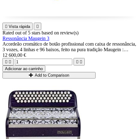

Vista rápida

Rated
out of 5 stars based on
review(s)
Ressonância Maugein 3
Acordeão cromático de botão profissional com caixa de ressonância,
3 vozes, 4 linhas e 96 baixos, feito na pura tradição Maugein :
música A Mano pregada, caixa de madeira...
12 600,00 €
Possibilidade 3+3 ou 2+4.




Ideal para jogadores avançados.
Adicionar ao carrinho
Add to Comparison