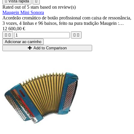

Vista rápida

Rated
out of 5 stars based on
review(s)
Maugein Mini Sonora
Acordeão cromático de botão profissional com caixa de ressonância,
3 vozes, 4 linhas e 96 baixos, feito na pura tradição Maugein :
música A Mano pregada, caixa de madeira...
12 600,00 €
Possibilidade 3+3 ou 2+4.




Ideal para jogadores avançados.
Adicionar ao carrinho
Add to Comparison