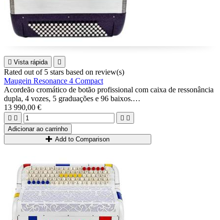

Vista rápida

Rated
out of 5 stars based on
review(s)
Maugein Resonance 4 Compact
Acordeão cromático de botão profissional com caixa de ressonância
dupla, 4 vozes, 5 graduações e 96 baixos.
Feito na pura tradição Maugein : música A Mano pregada, caixa de
13 990,00 €
madeira...




Ideal para músicos avançados ou profissionais que procuram um
Adicionar ao carrinho
acordeão altamente versátil (possibilidades de jazz, clássico, latino,
Add to Comparison
duplo fagote)