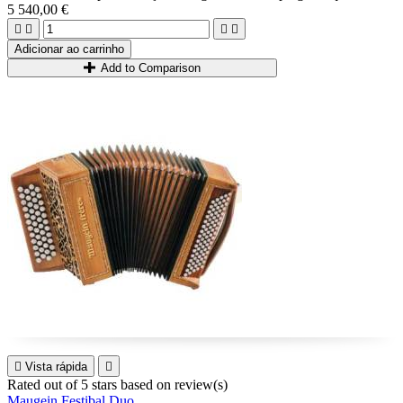
profissional, leve, caixa de madeira...
5 540,00 €
Possibilidade 3+3 ou 2+4.




Ideal para iniciantes e jogadores intermediários.
Adicionar ao carrinho
Add to Comparison

Vista rápida

Rated
out of 5 stars based on
review(s)
Maugein Festibal Duo