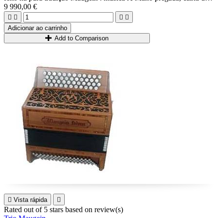
madeira...
9 990,00 €
Possibilidade 3+3 ou 2+4.




Ideal para jogadores intermediários e avançados.
Adicionar ao carrinho
Add to Comparison

Vista rápida

Rated
out of 5 stars based on
review(s)