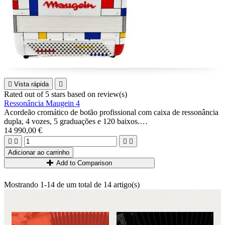

Vista rápida

Rated
out of 5 stars based on
review(s)
Ressonância Maugein 4
Acordeão cromático de botão profissional com caixa de ressonância
dupla, 4 vozes, 5 graduações e 120 baixos.
Feito na pura tradição Maugein : música A Mano pregada, caixa de
14 990,00 €
madeira...




Ideal para músicos avançados ou profissionais que procuram um
Adicionar ao carrinho
acordeão altamente versátil (possibilidades de jazz, clássico, latino,
Add to Comparison
duplo fagote)
Mostrando 1-14 de um total de 14 artigo(s)