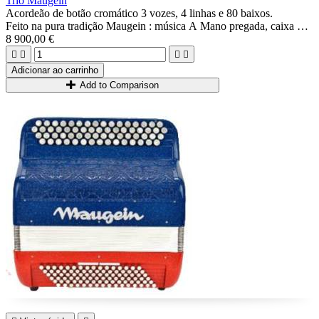
Trio Maugein
Acordeão de botão cromático 3 vozes, 4 linhas e 80 baixos.
Feito na pura tradição Maugein : música A Mano pregada, caixa de
madeira maciça...
8 900,00 €
Ideal para músicos que procuram um acordeão cromático de




qualidade, versátil, compacto, leve e diatônico.
Adicionar ao carrinho
Add to Comparison