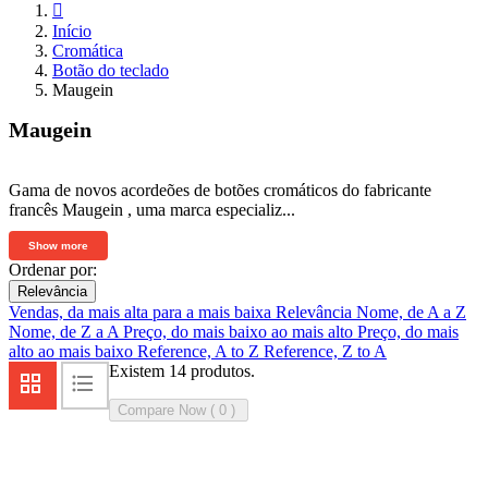

Início
Cromática
Botão do teclado
Maugein
Maugein
Gama de novos acordeões de botões cromáticos do fabricante
francês Maugein , uma marca especializ...
Show more
Ordenar por:
Relevância
Vendas, da mais alta para a mais baixa
Relevância
Nome, de A a Z
Nome, de Z a A
Preço, do mais baixo ao mais alto
Preço, do mais
alto ao mais baixo
Reference, A to Z
Reference, Z to A
Existem 14 produtos.
Compare Now (
0