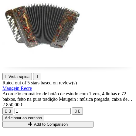

Vista rápida

Rated
out of 5 stars based on
review(s)
Maugein Recre
Acordeão cromático de botão de estudo com 1 voz, 4 linhas e 72
baixos, feito na pura tradição Maugein : música pregada, caixa de
madeira...
2 850,00 €
Possibilidade 3+3 ou 2+4.




Ideal para iniciantes.
Adicionar ao carrinho
Add to Comparison