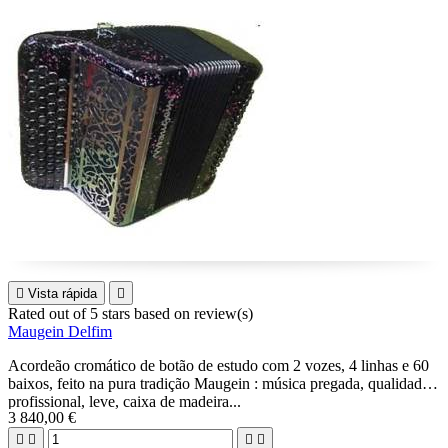

Vista rápida

Rated
out of 5 stars based on
review(s)
Maugein Delfim
Acordeão cromático de botão de estudo com 2 vozes, 4 linhas e 60
baixos, feito na pura tradição Maugein : música pregada, qualidade
profissional, leve, caixa de madeira...
3 840,00 €
Possibilidade 3+3 ou 2+4.
Ideal para iniciantes e jogadores intermediários.



