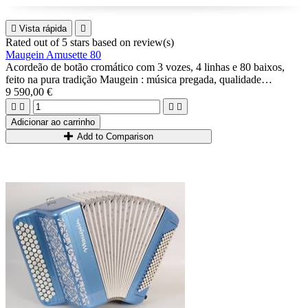

Vista rápida

Rated
out of 5 stars based on
review(s)
Maugein Amusette 80
Acordeão de botão cromático com 3 vozes, 4 linhas e 80 baixos,
feito na pura tradição Maugein : música pregada, qualidade
profissional A Mano, leve, caixa de madeira...
9 590,00 €
Ideal para músicos intermediários/avançados que procuram o som de




musette e um acordeão completo.
Adicionar ao carrinho
Add to Comparison