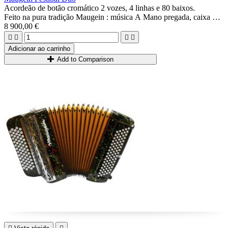
Acordeão de botão cromático 2 vozes, 4 linhas e 80 baixos.
Feito na pura tradição Maugein : música A Mano pregada, caixa de
madeira maciça...
8 900,00 €
Ideal para músicos que procuram um acordeão cromático de




qualidade, versátil, compacto, leve e diatônico.
Adicionar ao carrinho
Add to Comparison