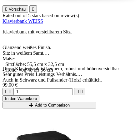

Vorschau

Rated
out of 5 stars based on
review(s)
Klavierbank WEISS
Klavierbank mit verstellbarem Sitz.
Glänzend weißes Finish.
Sitz in weißem Samt.
Maße:
- Sitzfläche: 55,5 cm x 32,5 cm
Diese Klavierbank ist bequem, robust und höhenverstellbar.
- Höhe: von 48 bis 56 cm
Sehr gutes Preis-Leistungs-Verhältnis.
Auch in Schwarz und Palisander (Holz) erhältlich.
99,00 €




In den Warenkorb
Add to Comparison