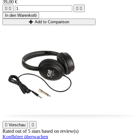
39,00 €
Die Lichtfarbe kann zwischen warm-/kaltweiß eingestellt werden.




In den Warenkorb
Add to Comparison

Vorschau

Rated
out of 5 stars based on
review(s)
Kopfhörer überwachen