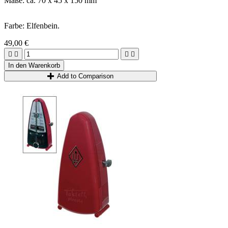
Maße: ca. 70 x 45 x 150 mm
Farbe: Elfenbein.
49,00 €




In den Warenkorb
Add to Comparison