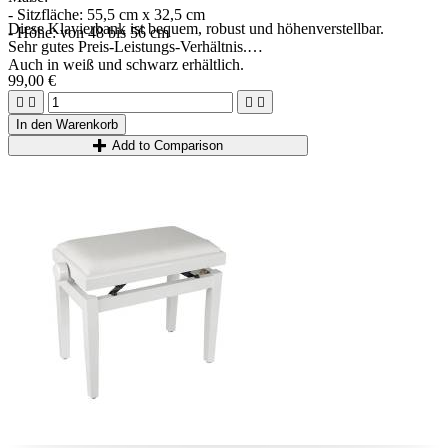
- Sitzfläche: 55,5 cm x 32,5 cm
Diese Klavierbank ist bequem, robust und höhenverstellbar.
- Höhe: von 48 bis 56 cm
Sehr gutes Preis-Leistungs-Verhältnis.
Auch in weiß und schwarz erhältlich.
99,00 €




In den Warenkorb
Add to Comparison