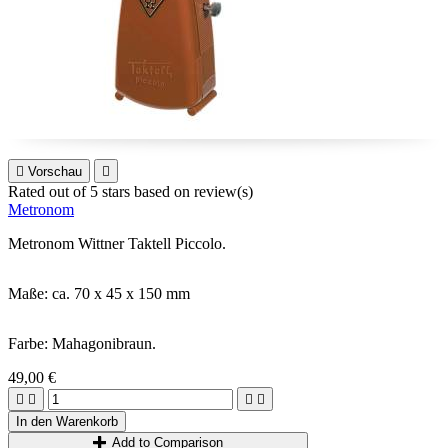

Vorschau

Rated
out of 5 stars based on
review(s)
Metronom
Metronom Wittner Taktell Piccolo.
Maße: ca. 70 x 45 x 150 mm
Farbe: Mahagonibraun.
49,00 €




In den Warenkorb
Add to Comparison