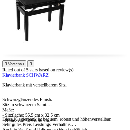

Vorschau

Rated
out of 5 stars based on
review(s)
Klavierbank SCHWARZ
Klavierbank mit verstellbarem Sitz.
Schwarzglänzendes Finish.
Sitz in schwarzem Samt.
Maße:
- Sitzfläche: 55,5 cm x 32,5 cm
Diese Klavierbank ist bequem, robust und höhenverstellbar.
- Höhe: von 48 bis 56 cm
Sehr gutes Preis-Leistungs-Verhältnis.
Auch in Weiß und Palisander (Holz) erhältlich.