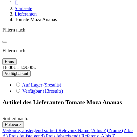

Startseite
Lieferanten
Tomate Moza Ananas
Filtern nach
Filtern nach
Preis
16.00€ - 149.00€
Verfügbarkeit
Auf Lager
(9
results
)
Verfügbar
(13
results
)
Artikel des Lieferanten Tomate Moza Ananas
Sortiert nach:
Relevanz
Verkäufe, absteigend sortiert
Relevanz
Name (A bis Z)
Name (Z bis
A)
Preis (aufsteigend)
Preis (absteigend)
Referenz, A bis Z