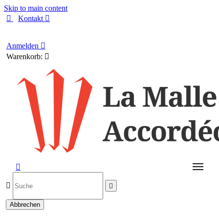
Skip to main content

Kontakt

Deutsch
Anmelden

Warenkorb:




Abbrechen