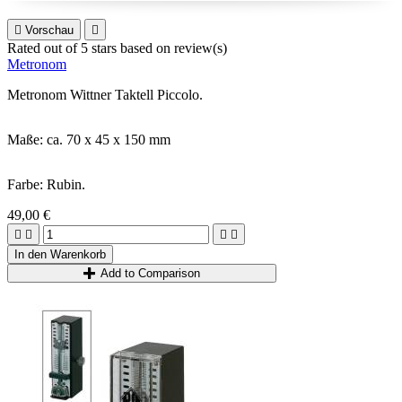

Vorschau

Rated
out of 5 stars based on
review(s)
Metronom
Metronom Wittner Taktell Piccolo.
Maße: ca. 70 x 45 x 150 mm
Farbe: Rubin.
49,00 €




In den Warenkorb
Add to Comparison