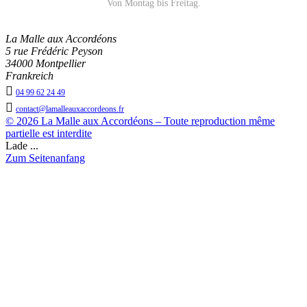
Von Montag bis Freitag.
La Malle aux Accordéons
5 rue Frédéric Peyson
34000 Montpellier
Frankreich

04 99 62 24 49

contact@lamalleauxaccordeons.fr
© 2026 La Malle aux Accordéons – Toute reproduction même
partielle est interdite
Lade ...
Zum Seitenanfang