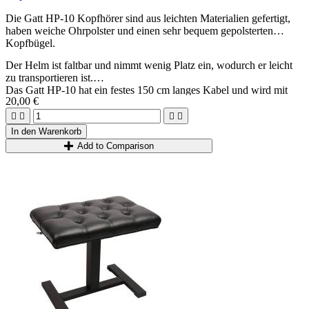
Die Gatt HP-10 Kopfhörer sind aus leichten Materialien gefertigt,
haben weiche Ohrpolster und einen sehr bequem gepolsterten
Kopfbügel.
Der Helm ist faltbar und nimmt wenig Platz ein, wodurch er leicht
zu transportieren ist.
Das Gatt HP-10 hat ein festes 150 cm langes Kabel und wird mit
20,00 €
einem Adapterstecker von 3,5 mm auf 6,3 mm geliefert
Kabeldurchmesser: 2,2 mm x 1,5 m




Adapter: 3,5 mm + 6,3 mm Stereo
In den Warenkorb
Nettogewicht: 190 g
Add to Comparison