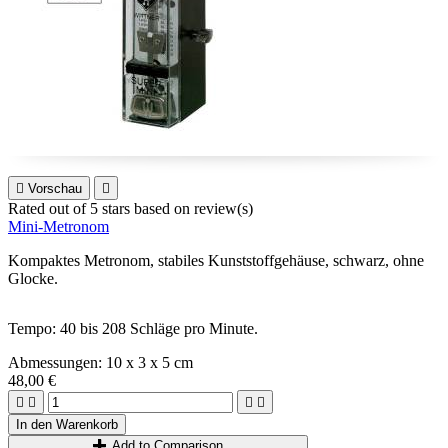

Vorschau

Rated
out of 5 stars based on
review(s)
Mini-Metronom
Kompaktes Metronom, stabiles Kunststoffgehäuse, schwarz, ohne
Glocke.
Tempo:
40 bis 208 Schläge pro Minute.
Abmessungen: 10 x 3 x 5 cm
48,00 €
Deutsche Fertigung




In den Warenkorb
Add to Comparison