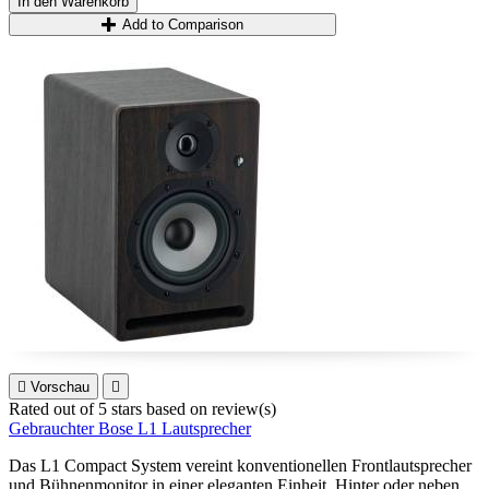
In den Warenkorb
Add to Comparison

Vorschau

Rated
out of 5 stars based on
review(s)
Gebrauchter Bose L1 Lautsprecher
Das L1 Compact System vereint konventionellen Frontlautsprecher
und Bühnenmonitor in einer eleganten Einheit. Hinter oder neben