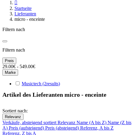

Startseite
Lieferanten
micro - enceinte
Filtern nach
Filtern nach
Preis
29.00€ - 549.00€
Marke
Musictech
(2
results
)
Artikel des Lieferanten micro - enceinte
Sortiert nach:
Relevanz
Verkäufe, absteigend sortiert
Relevanz
Name (A bis Z)
Name (Z bis
A)
Preis (aufsteigend)
Preis (absteigend)
Referenz, A bis Z
Referenz, Z bis A