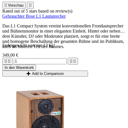

Vorschau

Rated
out of 5 stars based on
review(s)
Gebrauchter Bose L1 Lautsprecher
Das L1 Compact System vereint konventionellen Frontlautsprecher
und Bühnenmonitor in einer eleganten Einheit. Hinter oder neben
dem Künstler, DJ oder Moderator platziert, sorgt er für eine breite
und homogene Beschallung der gesamten Bühne und im Publikum,
Federgewicht von nur 13 kg!
auch im hinteren Teil des Raumes.
349,00 €




In den Warenkorb
Add to Comparison