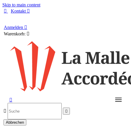
Skip to main content

Kontakt

Deutsch
Anmelden

Warenkorb:




Abbrechen