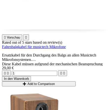

Vorschau

Rated
out of 5 stars based on
review(s)
Faltenbalgkabel für musictech Mikrofone
Ersatzkabel für den Durchgang des Balgs an allen Musictech
Mikrofonsystemen.
Diese Kabel müssen aufgrund der mechanischen Beanspruchung
29,00 €
durch die Bewegung des Balgs bei Überholungen (1 bis 10 Jahre je
nach Verwendung) möglicherweise ausgetauscht werden. Dieser




Vorgang ermöglicht es auch, die Kabelhaken im Inneren des
In den Warenkorb
Faltenbalgs neu anzubringen, um zu überprüfen, ob das System
Add to Comparison
noch vorhanden ist.