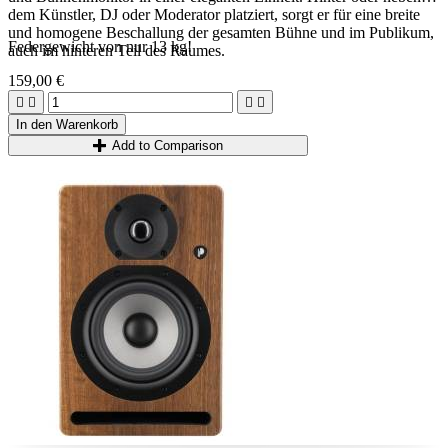
dem Künstler, DJ oder Moderator platziert, sorgt er für eine breite
und homogene Beschallung der gesamten Bühne und im Publikum,
Federgewicht von nur 13 kg!
auch im hinteren Teil des Raumes.
159,00 €




In den Warenkorb
Add to Comparison