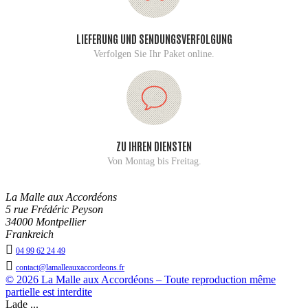
LIEFERUNG UND SENDUNGSVERFOLGUNG
Verfolgen Sie Ihr Paket online.
ZU IHREN DIENSTEN
Von Montag bis Freitag.
La Malle aux Accordéons
5 rue Frédéric Peyson
34000 Montpellier
Frankreich

04 99 62 24 49

contact@lamalleauxaccordeons.fr
© 2026 La Malle aux Accordéons – Toute reproduction même
partielle est interdite
Lade ...