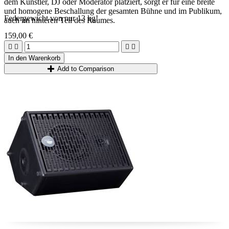
dem Künstler, DJ oder Moderator platziert, sorgt er für eine breite
und homogene Beschallung der gesamten Bühne und im Publikum,
Federgewicht von nur 13 kg!
auch im hinteren Teil des Raumes.
159,00 €




In den Warenkorb
Add to Comparison