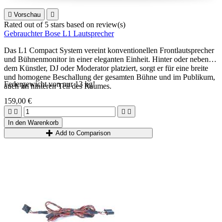

Vorschau

Rated
out of 5 stars based on
review(s)
Gebrauchter Bose L1 Lautsprecher
Das L1 Compact System vereint konventionellen Frontlautsprecher
und Bühnenmonitor in einer eleganten Einheit. Hinter oder neben
dem Künstler, DJ oder Moderator platziert, sorgt er für eine breite
und homogene Beschallung der gesamten Bühne und im Publikum,
Federgewicht von nur 13 kg!
auch im hinteren Teil des Raumes.
159,00 €




In den Warenkorb
Add to Comparison