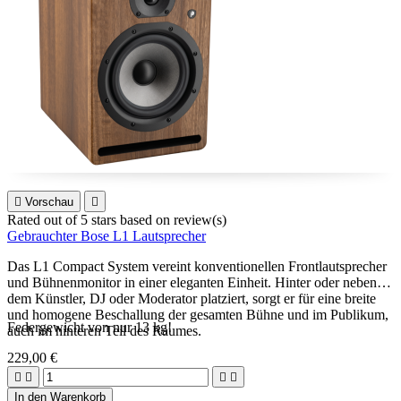

Vorschau

Rated
out of 5 stars based on
review(s)
Gebrauchter Bose L1 Lautsprecher
Das L1 Compact System vereint konventionellen Frontlautsprecher
und Bühnenmonitor in einer eleganten Einheit. Hinter oder neben
dem Künstler, DJ oder Moderator platziert, sorgt er für eine breite
und homogene Beschallung der gesamten Bühne und im Publikum,
Federgewicht von nur 13 kg!
auch im hinteren Teil des Raumes.
229,00 €




In den Warenkorb